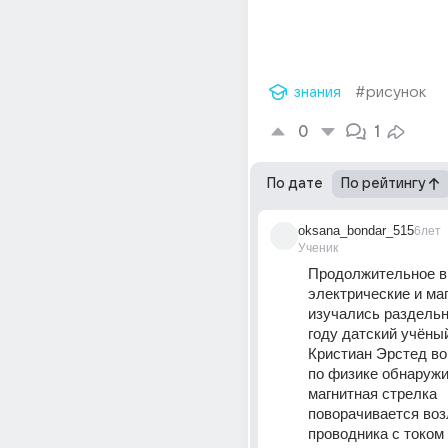
знания
#рисунок
0
1
По дате
По рейтингу
oksana_bondar_515
6лет
Ученик
Продолжительное в
электрические и маг
изучались раздельно
году датский учёный
Кристиан Эрстед во
по физике обнаружил
магнитная стрелка 
поворачивается воз
проводника с током (