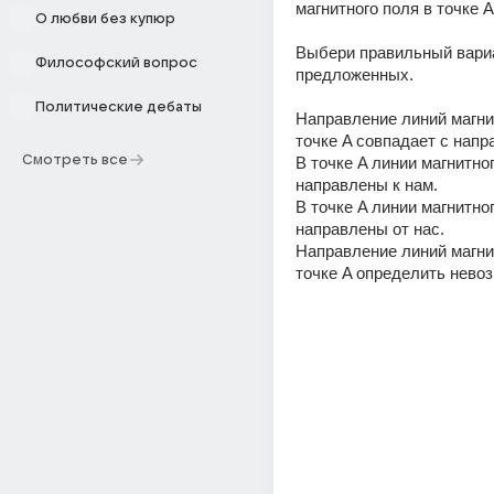
магнитного поля в точке A
О любви без купюр
Выбери правильный вариан
Философский вопрос
предложенных.
Политические дебаты
Направление линий магнит
точке A совпадает с напр
Смотреть все
В точке A линии магнитног
направлены к нам.
В точке A линии магнитног
направлены от нас.
Направление линий магнит
точке A определить нево