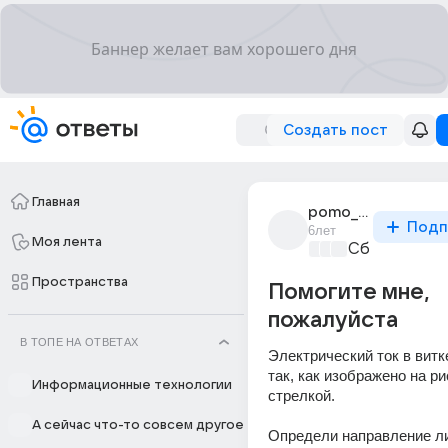
Создать пост
Главная
pomo_tirm
Подп
6лет
Моя лента
Сборная До
Пространства
Помогите мне,
пожалуйста
В ТОПЕ НА ОТВЕТАХ
Электрический ток в витк
так, как изображено на ри
Информационные технологии
стрелкой.
А сейчас что-то совсем другое
Определи направление ли