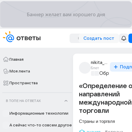
Создать пост
Главная
nikita_visliaev
Подп
6лет
Моя лента
Образователь
Пространства
«Определение 
направлений
В ТОПЕ НА ОТВЕТАХ
международной
торговли
Информационные технологии
Страны и торгвля
А сейчас что-то совсем другое