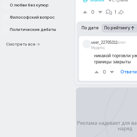
знания
#страна
О любви без купюр
0
1
Философский вопрос
По дате
По рейтингу
Политические дебаты
user_22705311
6лет
Смотреть все
Мудрец
никакой торговли уже
границы закрыты
0
Ответи