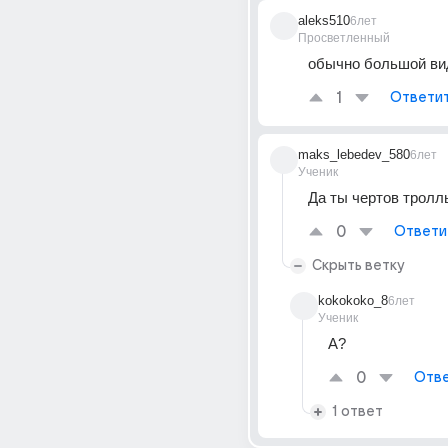
aleks510
6лет
Просветленный
обычно большой ви
1
Ответи
maks_lebedev_580
6лет
Ученик
Да ты чертов тролль!
0
Ответи
Скрыть ветку
kokokoko_8
6лет
Ученик
А?
0
Отве
1 ответ