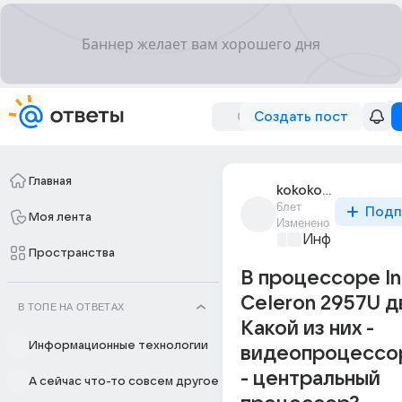
Создать пост
Главная
kokokoko_8
6лет
Подп
Моя лента
Изменено
Информационн
Пространства
В процессоре In
Celeron 2957U д
В ТОПЕ НА ОТВЕТАХ
Какой из них -
Информационные технологии
видеопроцессор
- центральный
А сейчас что-то совсем другое