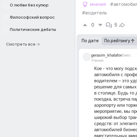
мнения
#автомоби
О любви без купюр
#водитель
Философский вопрос
0
5
Политические дебаты
По дате
По рейтингу
Смотреть все
gerasim_khalafov
5мес
Ученик
Кое - что могу подск
автомобиля с проф
водителем – это удо
решение для самых 
в столице. Будь то 
поездка, встреча па
аэропорту или торж
мероприятие, мы пр
широкий выбор тран
средств: от элегант
автомобилей бизнес
вместительных мини