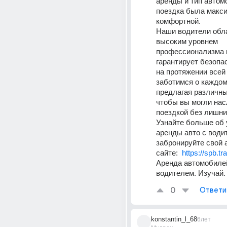
аренды и тип автом
поездка была макси
комфортной. 
Наши водители обл
высоким уровнем 
профессионализма и
гарантирует безопас
на протяжении всей 
заботимся о каждом 
предлагая различны
чтобы вы могли нас
поездкой без лишних
Узнайте больше об 
аренды авто с водит
забронируйте свой 
сайте:  
https://spb.tr
Аренда автомобилей
водителем. Изучай.
0
Ответи
konstantin_l_68
6лет