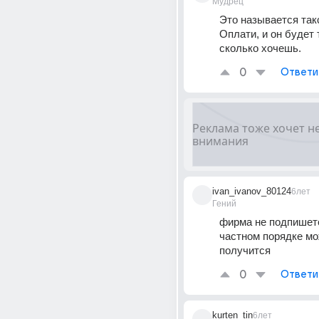
Мудрец
Это называется так
Оплати, и он будет 
сколько хочешь.
0
Ответи
ivan_ivanov_80124
6лет
Гений
фирма не подпишется
частном порядке мож
получится
0
Ответи
kurten_tin
6лет