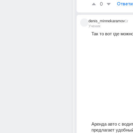
0
Ответи
denis_minnekaramov
1г
Ученик
Так то вот где можно
Аренда авто с води
предлагает удобный