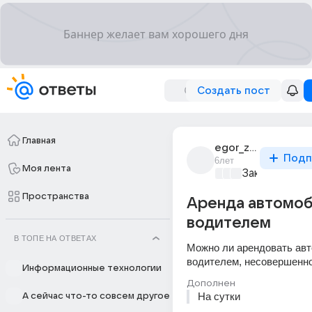
Создать пост
Главная
egor_zhurilenko_8
Подп
6лет
Моя лента
Закон и поря
Пространства
Аренда автомоб
водителем
В ТОПЕ НА ОТВЕТАХ
Можно ли арендовать авто
водителем, несовершенн
Информационные технологии
Дополнен
На сутки
А сейчас что-то совсем другое