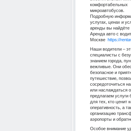
комфортабельных 
микроавтобусов.
Подробную информа
услугах, ценах и ус
аренды вы найдёте 
Аренда авто с водит
Москве  
https://renta
Наши водители – эт
специалисты с безу
знанием города, пун
вежливые. Они обес
безопасное и приятн
путешествие, позвол
сосредоточиться на
или наслаждаться о
предлагаем услуги б
для тех, кто ценит к
оперативность, а та
организацию трансф
аэропорты и обратн
Особое внимание уд