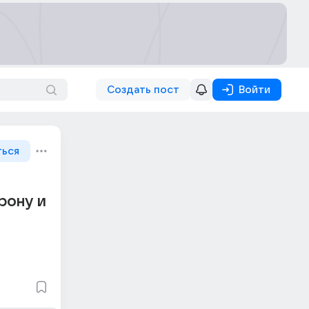
Создать пост
Войти
ться
рону и