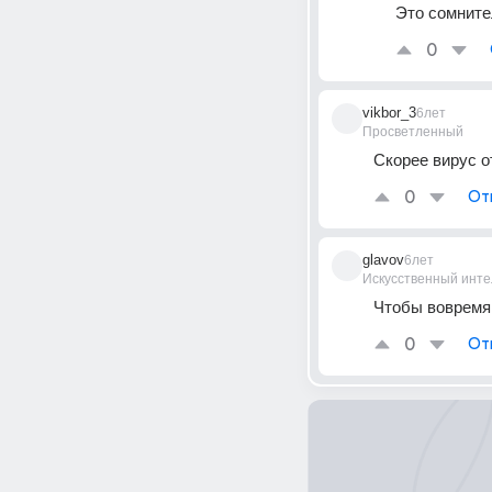
Это сомните
0
vikbor_3
6лет
Просветленный
Скорее вирус о
0
От
glavov
6лет
Искусственный инте
Чтобы вовремя
0
От