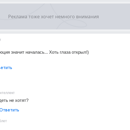
т
юция значит началась... Хоть глаза открыл!)
етить
нтеллект
деть не хотят?
Ответить
6лет