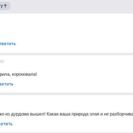
гу
тветить
лет
рила, короновала!
ветить
ко из дурдома вышел! Какая ваша природа злая и не разборчив
етить