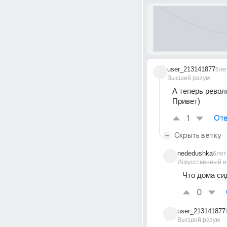
user_213141877
6ле
Высший разум
А теперь револ
Привет)
1
Отв
Скрыть ветку
nededushka
6лет
Искусственный и
Что дома си
0
user_213141877
Высший разум