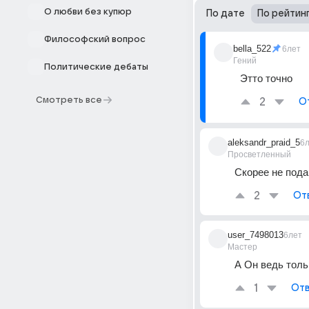
О любви без купюр
По дате
По рейтин
Философский вопрос
bella_522
6лет
Гений
Политические дебаты
Этто точно
Смотреть все
2
О
aleksandr_praid_5
6
Просветленный
Скорее не пода
2
От
user_7498013
6лет
Мастер
А Он ведь толь
1
Отв