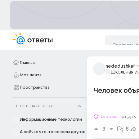
Главная
nededushka
6л
Школьная и
Моя лента
Пространства
Человек объя
В ТОПЕ НА ОТВЕТАХ
мнения
#царь
Информационные технологии
3
8
А сейчас что-то совсем другое