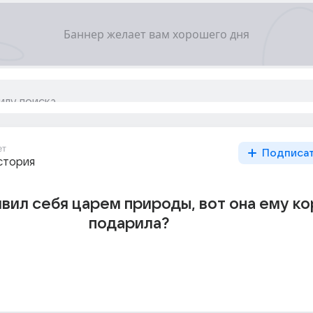
ет
Подписа
стория
вил себя царем природы, вот она ему ко
подарила?