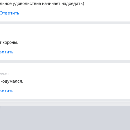
льное удовольствие начинает надоедать)
Ответить
т короны.
ветить
ллект
 -одумался.
ветить