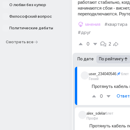
работают стабильно, когд
О любви без купюр
начинаются сбои - виснет,
переподключаются. Роут
Философский вопрос
мнения
#квартира
Политические дебаты
#друг
Смотреть все
0
2
По дате
По рейтингу
user_234040546
6лет
Гений
Протянуть кабель 
0
Ответ
alex_sdelar
6лет
Профи
Протянуть кабель п