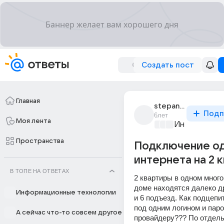
Создать пост
Главная
stepan_1734
Подп
6лет
Моя лента
Информацио
Пространства
Подключение о
интернета на 2 
В ТОПЕ НА ОТВЕТАХ
2 квартиры в одном много
доме находятся далеко дру
Информационные технологии
и 6 подъезд. Как подцепит
под одним логином и паро
А сейчас что-то совсем другое
провайдеру??? По отдель