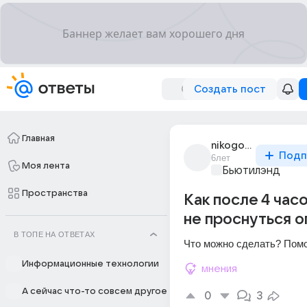
Создать пост
Главная
nikogo_nikogda
Подп
6лет
Моя лента
Бьютилэнд
Пространства
Как после 4 час
не проснуться о
В ТОПЕ НА ОТВЕТАХ
Что можно сделать? Помо
Информационные технологии
мнения
А сейчас что-то совсем другое
0
3