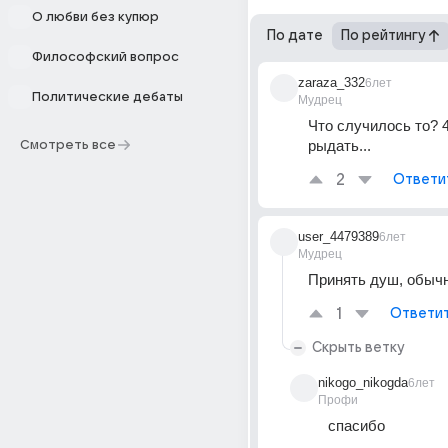
О любви без купюр
По дате
По рейтингу
Философский вопрос
zaraza_332
6лет
Политические дебаты
Мудрец
Что случилось то? 4
рыдать...
Смотреть все
2
Ответи
user_4479389
6лет
Мудрец
Принять душ, обычн
1
Ответи
Скрыть ветку
nikogo_nikogda
6лет
Профи
спасибо