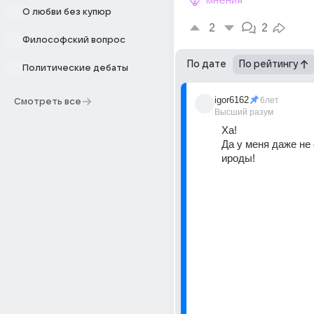
мнения
О любви без купюр
2
2
Философский вопрос
По дате
По рейтингу
Политические дебаты
igor6162
6лет
Смотреть все
Высший разум
Ха!
Да у меня даже не 
ироды!