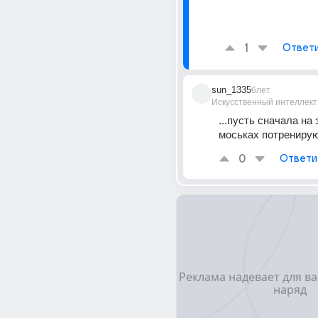
1
Ответ
sun_1335
6лет
Искусственный интеллект
...пусть сначала на 
моськах потренирую
0
Ответи