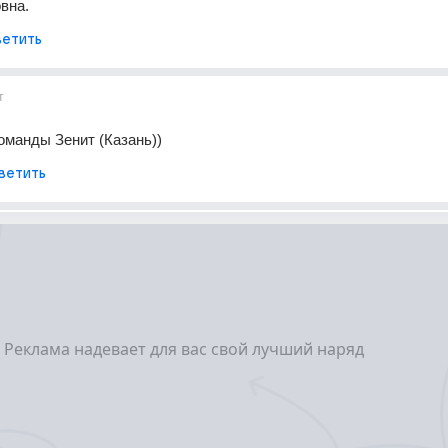
вна.
етить
т
команды Зенит (Казань))
ветить