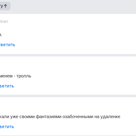
гу
6лет
.
ветить
менем - тролль
ветить
ахали уже своими фантазиями озабоченными на удаленке
ветить