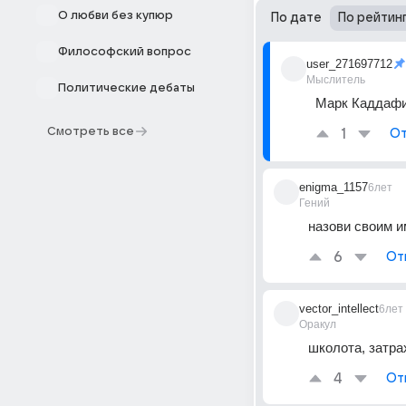
О любви без купюр
По дате
По рейтин
Философский вопрос
user_271697712
Мыслитель
Политические дебаты
Марк Каддафи
Смотреть все
1
От
enigma_1157
6лет
Гений
назови своим и
6
От
vector_intellect
6лет
Оракул
школота, затр
4
От