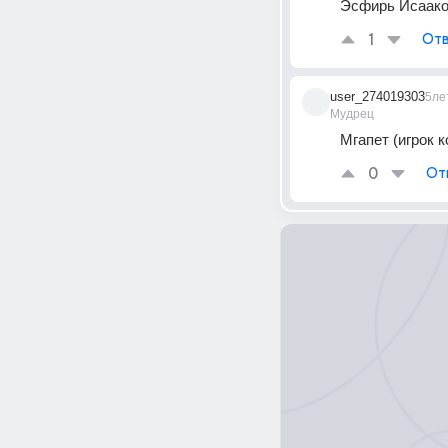
Эсфирь Исаако
1
Отв
user_274019303
5ле
Мудрец
Мгапет (игрок 
0
От