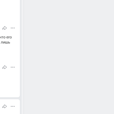
то его 
 лишь 