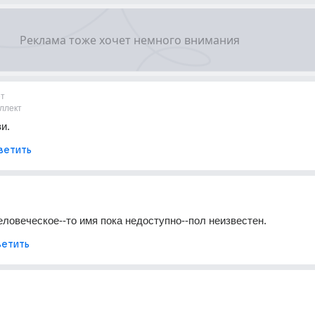
ет
ллект
и.
ветить
ловеческое--то имя пока недоступно--пол неизвестен.
етить