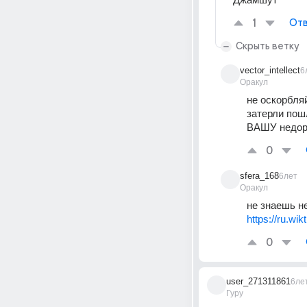
1
Отв
Скрыть ветку
vector_intellect
6
Оракул
не оскорбляй
затерли пош
ВАШУ недор
0
sfera_168
6лет
Оракул
не знаешь н
https://ru.wi
0
user_271311861
6ле
Гуру