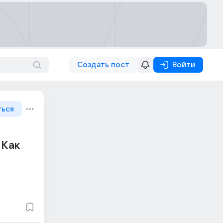
Создать пост
Войти
ться
 Как