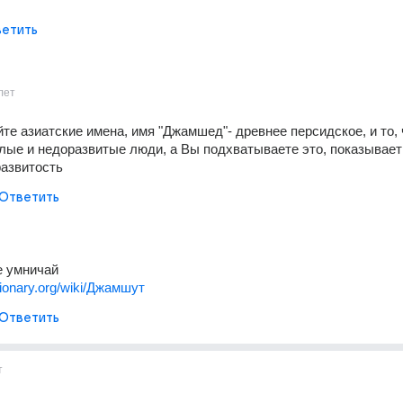
етить
лет
те азиатские имена, имя "Джамшед"- древнее персидское, и то, ч
лые и недоразвитые люди, а Вы подхватываете это, показывает
азвитость
Ответить
е умничай
ktionary.org/wiki/Джамшут
Ответить
т