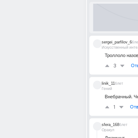
sergei_parfilov_6
6л
Искусственный инте
Троллоло назов
3
От
linik_11
6лет
Гений
Внебрачный. Че
1
Отв
sfera_168
6лет
Оракул
Джамшут