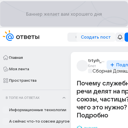
Создать пост
Главная
trtyrh_rthrthrth
Подп
6лет
Моя лента
Сборная Домаш
Пространства
Почему служебн
речи делят на п
В ТОПЕ НА ОТВЕТАХ
союзы, частицы
чего это нужно?
Информационные технологии
Подробно
А сейчас что-то совсем другое