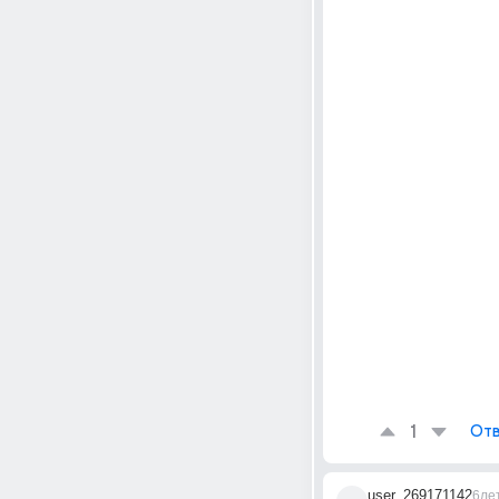
1
Отв
user_269171142
6ле