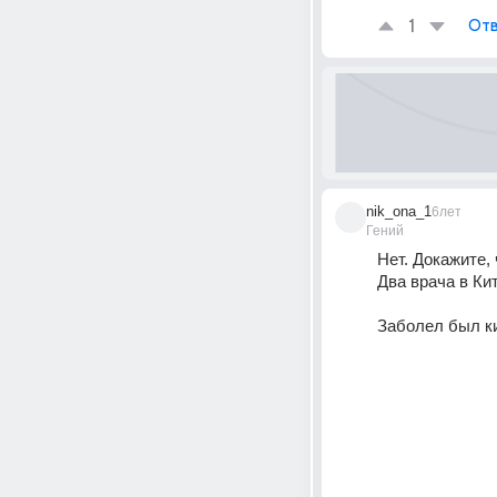
1
Отв
nik_ona_1
6лет
Гений
Нет. Докажите, 
Два врача в Ки
Заболел был ки