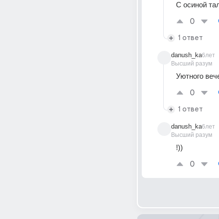
С осиной тал
0
1 ответ
danush_ka
6лет
Высший разум
Уютного вече
0
1 ответ
danush_ka
6лет
Высший разум
!))
0