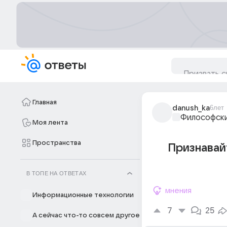
Главная
danush_ka
6лет
Философски
Моя лента
Пространства
Признавайт
В ТОПЕ НА ОТВЕТАХ
мнения
Информационные технологии
7
25
А сейчас что-то совсем другое