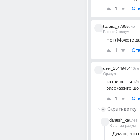
1
Отв
tatiana_77855
6лет
Высший разум
Нет) Можете да
1
Отв
user_254494544
6ле
Оракул
та шо вы.. я тё
расскажите шо 
1
Отв
Скрыть ветку
danush_ka
6лет
Высший разум
Думаю, что 