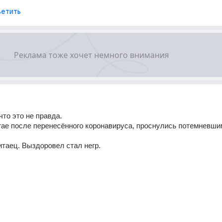
етить
что это не правда. 
тае после перенесённого коронавируса, проснулись потемневши
таец. Выздоровел стал негр. 