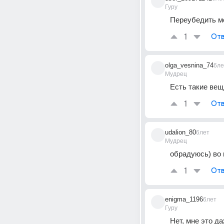
Гуру
Переубедить ме
1
Отв
olga_vesnina_74
6ле
Мудрец
Есть такие вещ
1
Отв
udalion_80
6лет
Мудрец
обрадуюсь) во 
1
Отв
enigma_1196
6лет
Гуру
Нет, мне это д