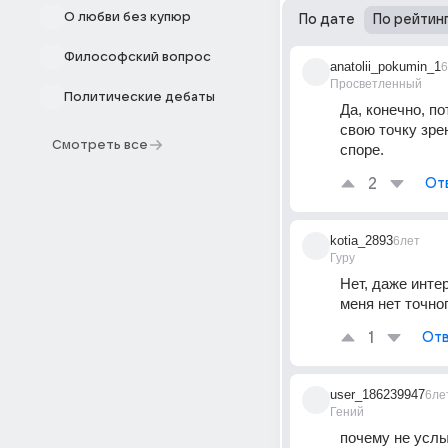
О любви без купюр
По дате
По рейтин
Философский вопрос
anatolii_pokumin_1
6
Просветленный
Политические дебаты
Да, конечно, по
свою точку зрен
Смотреть все
споре.
2
От
kotia_2893
6лет
Гуру
Нет, даже инте
меня нет точног
1
Отв
user_186239947
6ле
Гений
почему не усл