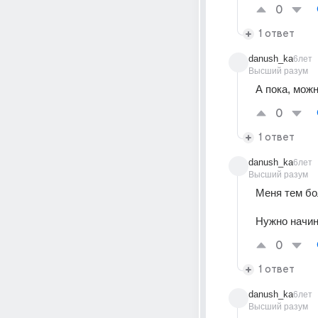
0
1 ответ
danush_ka
6лет
Высший разум
А пока, мож
0
1 ответ
danush_ka
6лет
Высший разум
Меня тем бо
Нужно начин
0
1 ответ
danush_ka
6лет
Высший разум