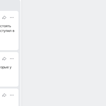
стоять 
ступил в 
орые у 