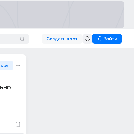
Создать пост
Войти
ться
льно