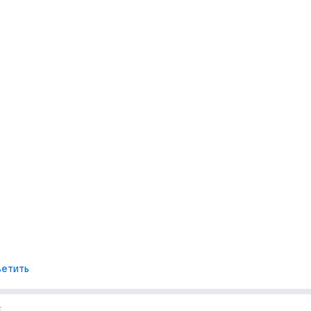
етить
т