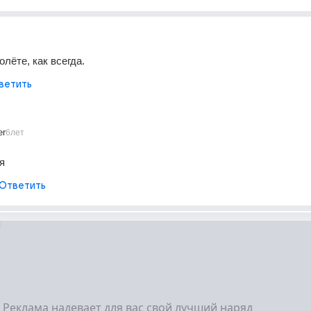
олёте, как всегда.
ветить
er
6лет
я
Ответить