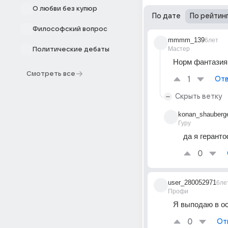
О любви без купюр
По дате
По рейтин
Философский вопрос
mmmm_139
6лет
Мастер
Политические дебаты
Норм фантазия,
Смотреть все
1
Отв
Скрыть ветку
konan_shauberg
Гуру
да я герант
0
user_280052971
6ле
Профи
Я выподаю в ос
0
От