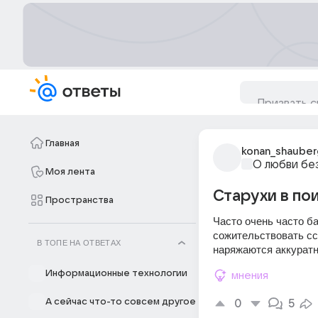
Главная
konan_shauber
О любви бе
Моя лента
Старухи в по
Пространства
Часто очень часто б
сожительствовать сс
В ТОПЕ НА ОТВЕТАХ
наряжаются аккуратн
Информационные технологии
мнения
А сейчас что-то совсем другое
0
5