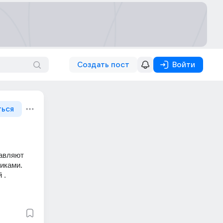
Создать пост
Войти
ться
авляют 
ками. 
 .