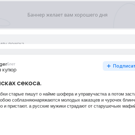
ger
6лет
Подписа
з купюр
исках секоса.
абки старые пишут о найме шофера и управучастка а потом заст
обою соблазняюнаряжаются молодых каказцев и чурочек блинчи
о и пристают. а русские мужики страдают от старушечьих мафий