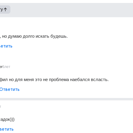
гу
 но думаю долго искать будешь.
етить
er
6лет
офил но для меня это не проблема наебался всласть.
Ответить
т
адок)))
ветить