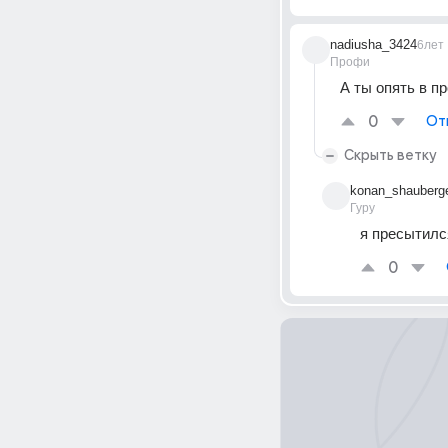
nadiusha_3424
6лет
Профи
А ты опять в пр
0
От
Скрыть ветку
konan_shauberg
Гуру
я пресытилс
0