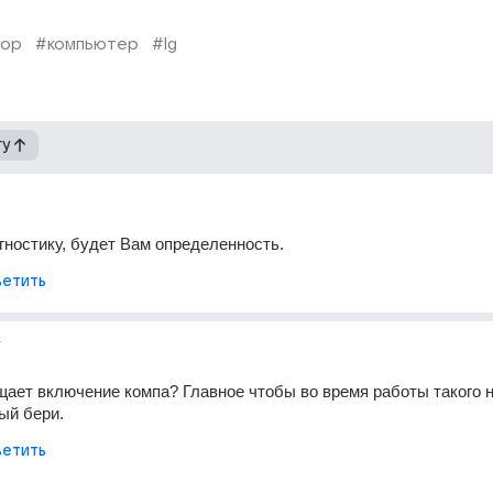
тор
#компьютер
#lg
гу
гностику, будет Вам определенность.
етить
т
щает включение компа? Главное чтобы во время работы такого н
ый бери.
етить