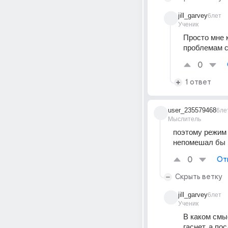
jill_garvey
6лет
Ученик
Просто мне 
проблемам с
0
1 ответ
user_235579468
6ле
Мыслитель
поэтому режим 
непомешал бы
0
От
Скрыть ветку
jill_garvey
6лет
Ученик
В каком смы
гаснет, а по