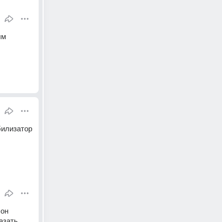
м 
илизатор 
он 
зать 