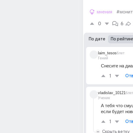
мнения
#мони
0
6
По дате
По рейтин
laim_tesos
6лет
Гений
Снесите на диа
1
Отв
vladislav_10121
6ле
Ученик
А тебя что сму
если будет нов
1
Отв
Скрыть ветку