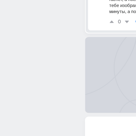
тебе изобра
минуты, а п
0