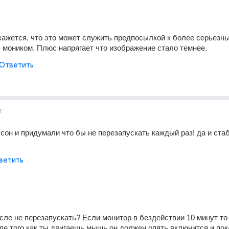
кажется, что это может служить предпосылкой к более серьезны
 моником. Плюс напрягает что изображение стало темнее.
Ответить
т
сон и придумали что бы не перезапускать каждый раз! да и стаб
ветить
сле не перезапускать? Если монитор в бездействии 10 минут то 
сле того как ты двигаешь мышь он должен опять включится и пока