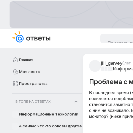
Главная
jill_garvey
6лет
Информа
Моя лента
Проблема с 
Пространства
В последнее время (
появляется подобный
В ТОПЕ НА ОТВЕТАХ
становится заметно т
с ним не возникало. 
Информационные технологии
монитор? (ниже прил
А сейчас что-то совсем другое