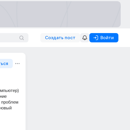
Создать пост
Войти
ться
мпьютер) 
ние 
 проблем 
новый 