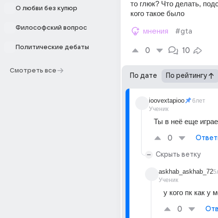
то глюк? Что делать, подс
О любви без купюр
кого такое было
Философский вопрос
мнения
#gta
Политические дебаты
0
10
Смотреть все
По дате
По рейтингу
ioovextapioo
6лет
Ученик
Ты в неё еще игра
0
Ответ
Скрыть ветку
askhab_askhab_72
5
Ученик
у кого пк как у 
0
Отв