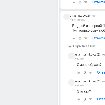
0
Ответи
thrashparovoz
6лет
Мыслитель
В одной из версий бы
Тут только смена о
0
Ответи
Скрыть ветку
iulia_marinkova_2
6ле
Ученик
Смена образа?
0
Отве
iulia_marinkova_2
6ле
Ученик
Это как?
0
Отве