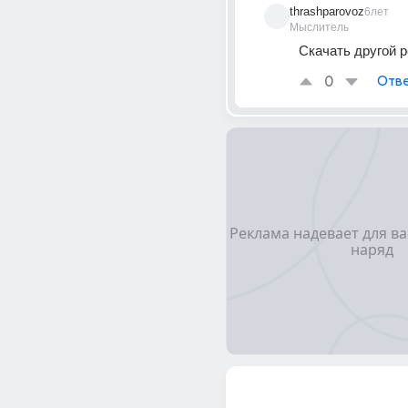
thrashparovoz
6лет
Мыслитель
Скачать другой р
0
Отве