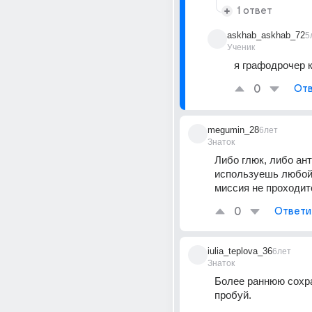
1 ответ
askhab_askhab_72
5
Ученик
я графодрочер 
0
Отв
megumin_28
6лет
Знаток
Либо глюк, либо анти
используешь любой к
миссия не проходит
0
Ответи
iulia_teplova_36
6лет
Знаток
Более раннюю сохран
пробуй.