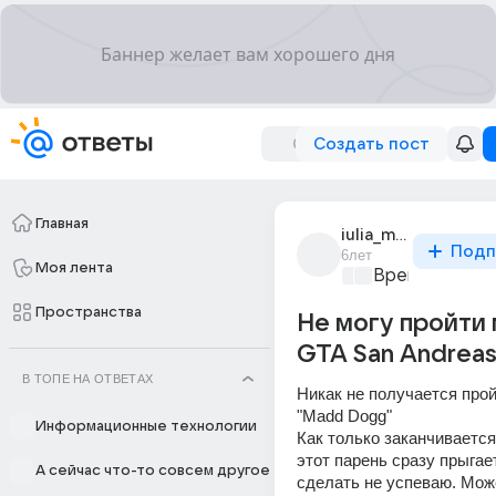
Создать пост
Главная
iulia_marinkova_2
Подп
6лет
Моя лента
Время игр
+1
Пространства
Не могу пройти
GTA San Andrea
В ТОПЕ НА ОТВЕТАХ
Никак не получается прой
"Madd Dogg" 
Информационные технологии
Как только заканчивается
этот парень сразу прыгает
А сейчас что-то совсем другое
сделать не успеваю. Може