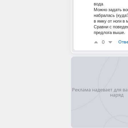
вода
Можно задать воп
набралась (куда?) 
в ямку от ноги в 
Сравни с поведен
предлога выше.
0
Отве