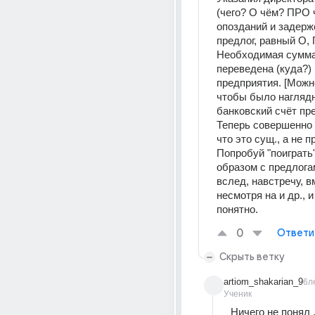
(чего? О чём? ПРО ч
опозданий и задерже
предлог, равный О,
Необходимая сумма
переведена (куда?) 
предприятия. [Можно
чтобы было наглядне
банковский счёт пре
Теперь совершенно я
что это сущ., а не п
Попробуй "поиграть"
образом с предлогам
вслед, навстречу, вм
несмотря на и др., и
понятно.
0
Ответи
Скрыть ветку
artiom_shakarian_9
6л
Ученик
Ничего не понял 