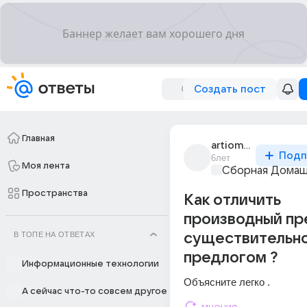
Создать пост
Главная
artiom_shakarian_9
Подп
6лет
Моя лента
Сборная Домаш
Пространства
Как отличить
производный пр
В ТОПЕ НА ОТВЕТАХ
существительно
предлогом ?
Информационные технологии
Объясните легко .
А сейчас что-то совсем другое