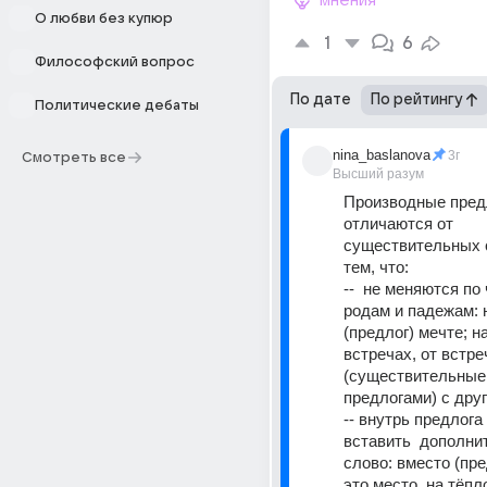
мнения
О любви без купюр
1
6
Философский вопрос
По дате
По рейтингу
Политические дебаты
nina_baslanova
3г
Смотреть все
Высший разум
Производные предл
отличаются от 
существительных с
тем, что:  
--  не меняются по 
родам и падежам: 
(предлог) мечте; на
встречах, от встреч
(существительные 
предлогами) с друго
-- внутрь предлога 
вставить  дополни
слово: вместо (пред
это место, на тёпло