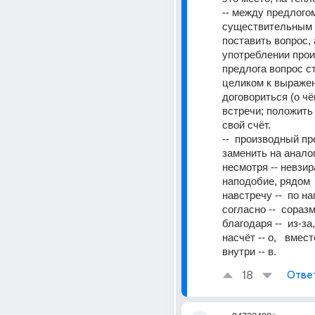
-- между предлогом
существительным 
поставить вопрос, а
употреблении прои
предлога вопрос ст
целиком к выражен
договориться (о чё
встречи; положить 
свой счёт.    
--  производный пр
заменить на аналог
несмотря -- невзирая
наподобие, рядом  --
навстречу --  по на
согласно --  соразм
благодаря --  из-за,  
насчёт -- о,   вместо -
внутри -- в.
18
Отве