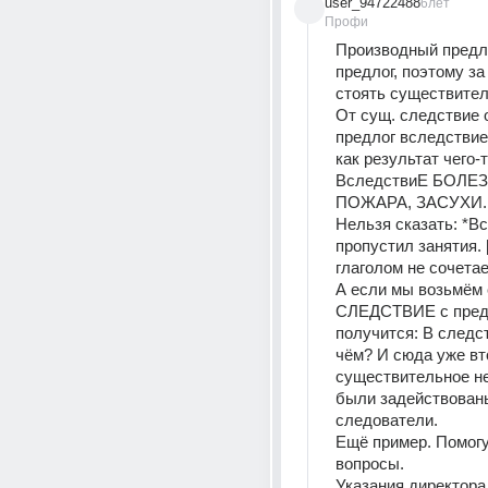
user_94722488
6лет
Профи
Производный предлог
предлог, поэтому за
стоять существител
От сущ. следствие 
предлог вследствие (
как результат чего-то
ВследствиЕ БОЛЕЗ
ПОЖАРА, ЗАСУХИ..
Нельзя сказать: *Вс
пропустил занятия. 
глаголом не сочетае
А если мы возьмём 
СЛЕДСТВИЕ с предл
получится: В следств
чём? И сюда уже вт
существительное не 
были задействован
следователи.
Ещё пример. Помогу
вопросы.
Указания директор