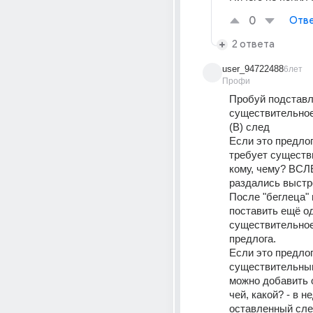
0
Отве
2 ответа
user_94722488
6лет
Профи
Пробуй подставл
существительное
(В) след
Если это предлог
требует существи
кому, чему? ВСЛ
раздались выстр
После "беглеца" 
поставить ещё од
существительное
предлога. 
Если это предлог 
существительным
можно добавить 
чей, какой? - в не
оставленный сле