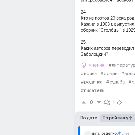
24
Кто из поэтов 20 века род
Казани в 1903 г, выпустил
сборник "Столбцы" в 1929 
25
Каких авторов переводил 
Заболоцкий?
мнения
#литерату
#война
#роман
#вол
#родинка
#судьба
#р
#писатель
0
1
По дате
По рейтингу
irina_ostrenko
6лет