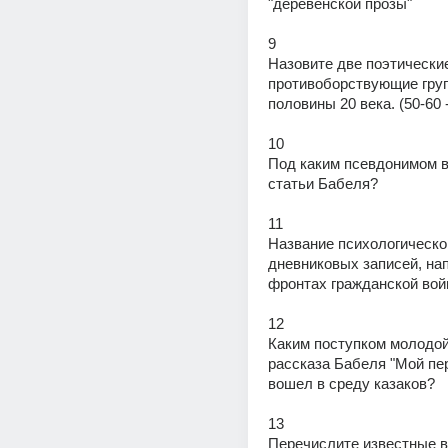
"деревенской прозы"
9
Назовите две поэтические
противоборствующие груп
половины 20 века. (50-60 -
10
Под каким псевдонимом в
статьи Бабеля?
11
Название психологическог
дневниковых записей, нап
фронтах гражданской во
12
Каким поступком молодой 
рассказа Бабеля "Мой пер
вошел в среду казаков?
13
Перечислите известные в