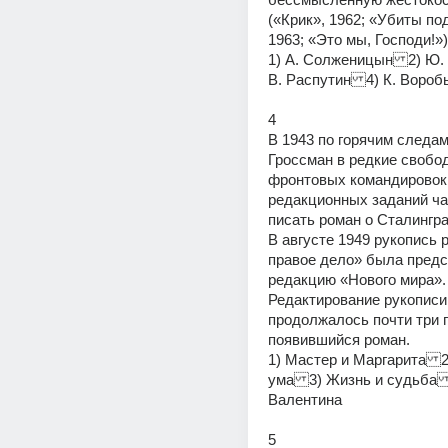
(«Крик», 1962; «Убиты под
1963; «Это мы, Господи!»)
1) А. Солженицын2) Ю.
В. Распутин4) К. Вороб
4
В 1943 по горячим следам
Гроссман в редкие свобод
фронтовых командировок 
редакционных заданий ча
писать роман о Сталингра
В августе 1949 рукопись р
правое дело» была предс
редакцию «Нового мира». 
Редактирование рукописи 
продолжалось почти три г
появившийся роман.
1) Мастер и Маргарита2)
ума3) Жизнь и судьба4
Валентина
5