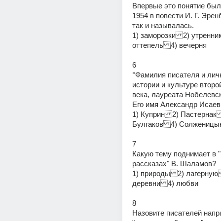
Впервые это понятие было
1954 в повести И. Г. Эренб
так и называлась.
1) заморозки2) утренник
оттепель4) вечерня
6
°Фамилия писателя и личн
истории и культуре второ
века, лауреата Нобелевск
Его имя Александр Исаев
1) Куприн2) Пастернак
Булгаков4) Солженицы
7
Какую тему поднимает в 
рассказах" В. Шаламов?
1) природы2) лагерную
деревни4) любви
8
Назовите писателей напра