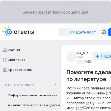
Создать пост
Главная
iva_dik
Подп
6лет
Моя лента
Сборная До
Пространства
Помогите сдела
по литературе
В ТОПЕ НА ОТВЕТАХ
Русский поэт, главный ред
журнала «Новый мир» (195
Информационные технологии
70). Автор строк: Перепр
переправа! Пушки бьют 
А сейчас что-то совсем другое
мгле. Бой идет святой