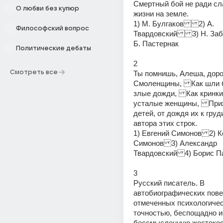
Смертный бой не ради сл
О любви без купюр
жизни на земле.
1) М. Булгаков2) А. 
Философский вопрос
Твардовский3) Н. За
Б. Пастернак
Политические дебаты
2
Смотреть все
Ты помнишь, Алеша, дорог
Смоленщины, Как шли б
злые дожди, Как кринки 
усталые женщины, Прижа
детей, от дождя их к груд
автора этих строк.
1) Евгений Симонов2) К
Симонов3) Александр 
Твардовский4) Борис П
3
Русский писатель. В 
автобиографических повес
отмеченных психологичес
точностью, беспощадно и
бессмысленную жестокос