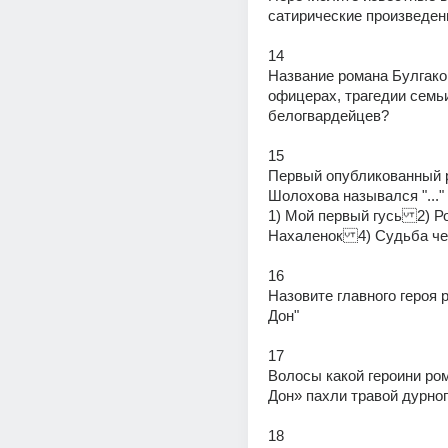
сатирические произведен
14
Название романа Булгаков
офицерах, трагедии семьи
белогвардейцев?
15
Первый опубликованный р
Шолохова назывался "..."
1) Мой первый гусь2) Р
Нахаленок4) Судьба че
16
Назовите главного героя р
Дон"
17
Волосы какой героини ром
Дон» пахли травой дурно
18