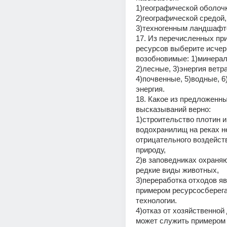
1)географической оболочк
2)географической средой, 
3)техногенным ландшафт
17. Из перечисленных пр
ресурсов выберите исчер
возобновимые: 1)минерал
2)лесные, 3)энергия ветра,
4)почвенные, 5)водные, 6
энергия.
18. Какое из предложенны
высказываний верно:
1)строительство плотин и 
водохранилищ на реках не
отрицательного воздейств
природу,
2)в заповедниках охраняю
редкие виды животных, 
3)переработка отходов яв
примером ресурсосберег
технологии.
4)отказ от хозяйственной
может служить примером 