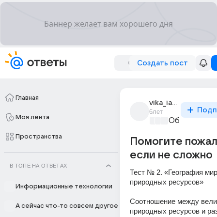
Создать пост
Главная
vika_iarkovskaia_5
Подп
6лет
Моя лента
Образовател
Пространства
Помогите пожал
если не сложно
В ТОПЕ НА ОТВЕТАХ
Тест № 2. «География мир
природных ресурсов»
Информационные технологии
Соотношение между вели
А сейчас что-то совсем другое
природных ресурсов и раз