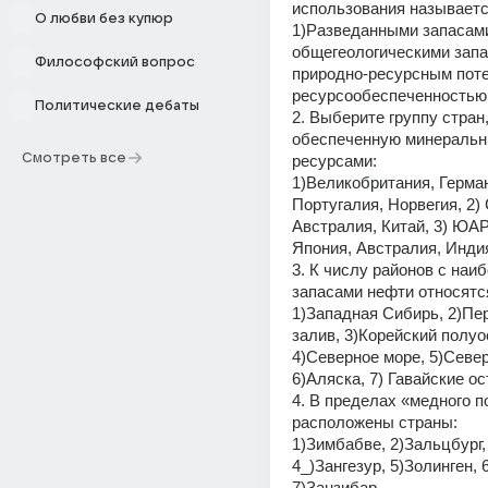
использования называетс
О любви без купюр
1)Разведанными запасами,
общегеологическими запас
Философский вопрос
природно-ресурсным поте
ресурсообеспеченностью
Политические дебаты
2. Выберите группу стран,
обеспеченную минеральн
Смотреть все
ресурсами:
1)Великобритания, Герман
Португалия, Норвегия, 2)
Австралия, Китай, 3) ЮАР,
Япония, Австралия, Инди
3. К числу районов с наи
запасами нефти относятс
1)Западная Сибирь, 2)Пер
залив, 3)Корейский полуос
4)Северное море, 5)Север
6)Аляска, 7) Гавайские ос
4. В пределах «медного п
расположены страны:
1)Зимбабве, 2)Зальцбург, 
4_)Зангезур, 5)Золинген, 6)
7)Занзибар.