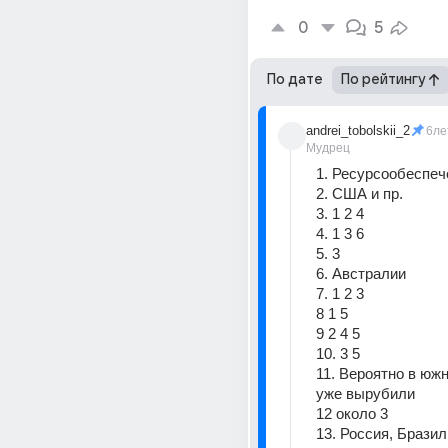
0
5
По дате
По рейтингу
andrei_tobolskii_2
6ле
Мудрец
1. Ресурсообеспеч
2. США и пр.
3. 1 2 4
4. 1 3 6
5. 3
6. Австралии
7. 1 2 3
8 1 5
9 2 4 5
10. 3 5
11. Вероятно в юж
уже вырубили
12 около 3
13. Россия, Бразил