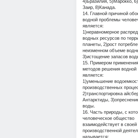
4)Бразилия, 5)Марокко, 6)
Заир, 8)Канада.
14. Главной причиной обо
водной проблемы человеч
является:
1)неравномерное распред
водных ресурсов по терри
планеты, 2)рост потребле
неизменном объеме водны
3)истощение запасов вод
15. Примером применения
методов решения водной 
является:
1)уменьшение водоемкост
производственных процес
2)транспортировка айсберг
Антарктиды, 3)опреснение
воды.
16. Часть природы, с кото
человеческое общество 
взаимодействует в своей 
производственной деятель
называется: