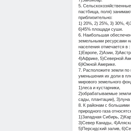
5. Сельскохозяйственные у
пастбища, поля) занимают
приблизительно:
1) 20%, 2) 25%, 3) 30%, 4)
6)45% площади суши.
6. Наибольшая обеспечен
земельными ресурсами на
населения отмечается в :
1)Европе, 2)Азии, 3)Австр
4)Африке, 5)Северной Аме
6)Южной Америке.
7. Расположите земли по 
уменьшения их доли в пл
мирового земельного фон
1)леса и кустарники, 
2)обрабатываемые земли 
сады, плантации), 3)луна
8. К районам с большими 
природного газа относятс
1)Западная Сибирь, 2)Кар
3)Север Канады, 4)Аляска
5)Персидский залив, 6)Се