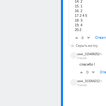
14. 2
15. 1 
16. 2
17 2 4 5
18. 3
19. 4 
20.2
6
Ответ
Скрыть ветку
user_215408252
4г
Ученик
спасибо !
0
Отв
user_313264212
2г
Ученик