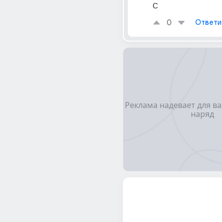
С
0
Ответи