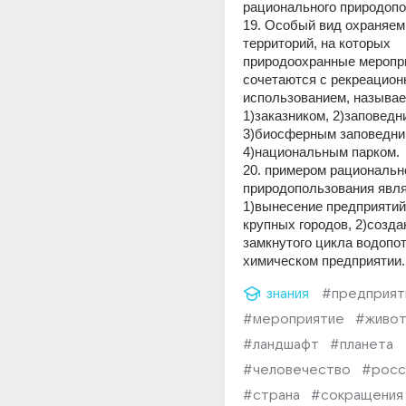
рационального природопо
19. Особый вид охраняем
территорий, на которых 
природоохранные меропри
сочетаются с рекреацион
использованием, называе
1)заказником, 2)заповедни
3)биосферным заповедник
4)национальным парком.
20. примером рационально
природопользования явля
1)вынесение предприятий
крупных городов, 2)создан
замкнутого цикла водопот
химическом предприятии.
знания
#предприят
#мероприятие
#живо
#ландшафт
#планета
#человечество
#росс
#страна
#сокращения