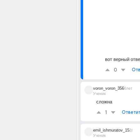
вот верный отве
0
Отв
voron_voron_356
6лет
Ученик
сложна
1
Ответи
emil_ishmuratov_15
2г
Ученик