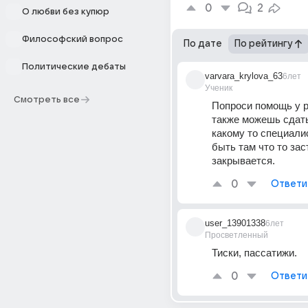
0
2
О любви без купюр
Философский вопрос
По дате
По рейтингу
Политические дебаты
varvara_krylova_63
6лет
Ученик
Смотреть все
Попроси помощь у р
также можешь сдать
какому то специалис
быть там что то заст
закрывается.
0
Ответи
user_13901338
6лет
Просветленный
Тиски, пассатижи.
0
Ответи