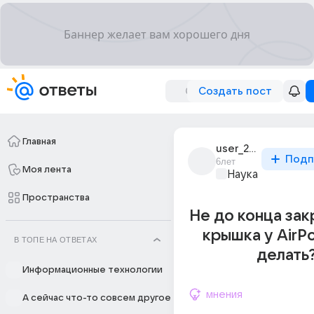
Создать пост
Главная
user_279165615
Подп
6лет
Моя лента
Наука
Пространства
Не до конца за
крышка у AirPo
В ТОПЕ НА ОТВЕТАХ
делать
Информационные технологии
мнения
А сейчас что-то совсем другое