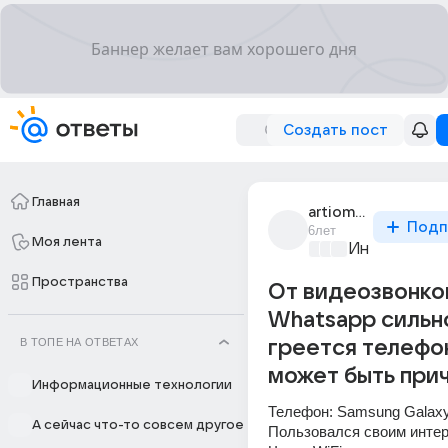
Создать пост
Главная
artiom_sharanikhin
Подп
6лет
Моя лента
Информацио
Пространства
От видеозвонко
Whatsapp сильн
В ТОПЕ НА ОТВЕТАХ
греется телефон
может быть при
Информационные технологии
Телефон: Samsung Galax
А сейчас что-то совсем другое
Пользовался своим инте