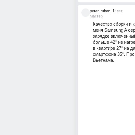
peter_ruban_1
6лет
Мастер
Качество сборки и к
меня Samsung A сер
зарядке включенный 
больше 42° не нагре
в квартире 27° на да
смартфона 35°. Про
Вьетнама.