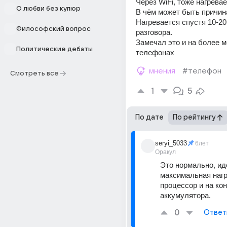
Через WiFi, тоже нагрева
О любви без купюр
В чём может быть причина
Нагревается спустя 10-20
Философский вопрос
разговора. 
Замечал это и на более 
Политические дебаты
телефонах
мнения
#телефон
Смотреть все
1
5
По дате
По рейтингу
seryi_5033
6лет
Оракул
Это нормально, идё
максимальная нагру
процессор и на кон
аккумулятора.
0
Ответ