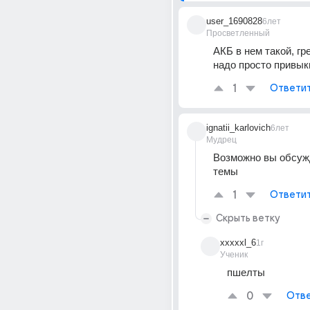
user_1690828
6лет
Просветленный
АКБ в нем такой, гре
надо просто привык
1
Ответи
ignatii_karlovich
6лет
Мудрец
Возможно вы обсужд
темы
1
Ответи
Скрыть ветку
xxxxxl_6
1г
Ученик
пшелты
0
Отве