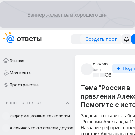
Создать пост
Главная
nikvamp29
Подп
6лет
Моя лента
Сборная До
Пространства
Тема "Россия в
правлении Алек
В ТОПЕ НА ОТВЕТАХ
Помогите с ист
Задание: составить табли
Информационные технологии
"Реформы Александра 1" п
Название реформы-сроки
А сейчас что-то совсем другое
советник Александра-смы