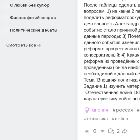
После таблицы сделать в
О любви без купюр
вопросам: 1) на какие 2 п
поделить реформаторску
Философский вопрос
деятельность Александра;
событие стало причиной д
Политические дебаты
данные периоды; 3) Почем
данного события изменилс
Смотреть все
реформ с прогрессивного 
консервативный; 4) Какая
реформа из проведённых (
проведённых) была наибо
необходимой в данный пе
Тема "Внешняя политика А
Задание 1) изучить матер
"Отечественная война 1812
характеристику войне по 
мнения
#россия
#
#политика
#война
0
2