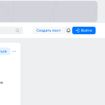
Создать пост
Войти
ться
е 