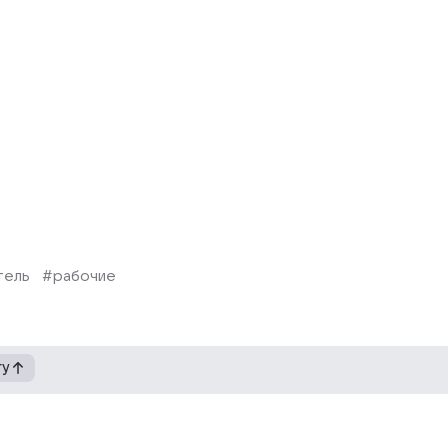
тель
#рабочие
гу