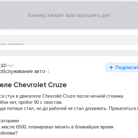
_32
6лет
Подписа
обслуживание авто
+1
теле Chevrolet Cruze
я стук в двигателе Chevrolet Cruze после ночной стоянки. 
ок нет, пробег 90 с хвостом.
де потише стал, но до рабочей не стал догревать. Прокатиться н
саторами 
 масле 6500, планировал менять в ближайшее время
облема? 