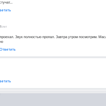
тучат...
ветить
2
6лет
и проехал. Звук полностью пропал. Завтра утром посмотрим. Масл
но
Ответить
ветить