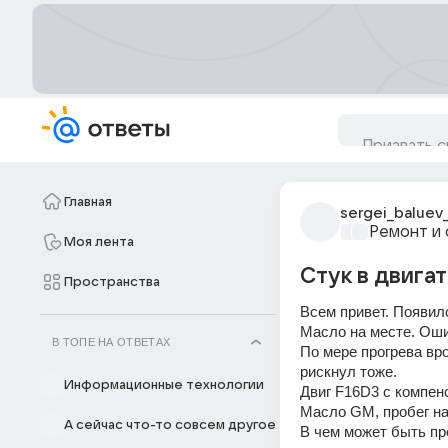
Главная
sergei_baluev
Ремонт и 
Моя лента
Cтук в двига
Пространства
Всем привет. Появилс
Масло на месте. Ошиб
В ТОПЕ НА ОТВЕТАХ
По мере прогрева вро
рискнул тоже.
Информационные технологии
Двиг F16D3 с компен
Масло GM, пробег на
А сейчас что-то совсем другое
В чем может быть пр