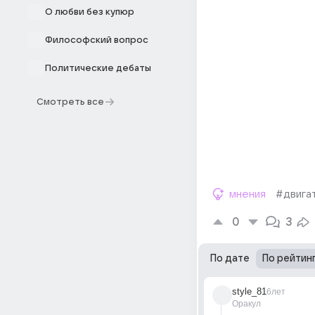
О любви без купюр
Философский вопрос
Политические дебаты
Смотреть все
мнения
#двига
0
3
По дате
По рейтин
style_81
6лет
Оракул