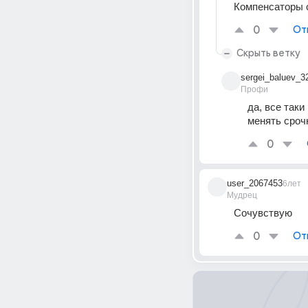
Компенсаторы с
0
От
Скрыть ветку
sergei_baluev_3
Профи
да, все так
менять сроч
0
user_2067453
6лет
Мудрец
Сочувствую
0
От