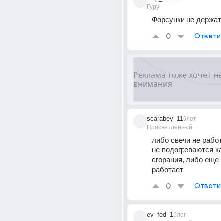
Гуру
Форсунки не держат
0
Ответи
scarabey_11
6лет
Просветленный
либо свечи не работ
не подогреваются к
сгорания, либо еще ч
работает
0
Ответи
ev_fed_1
6лет