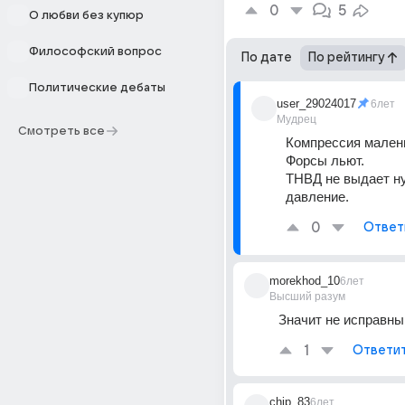
0
5
О любви без купюр
Философский вопрос
По дате
По рейтингу
Политические дебаты
user_29024017
6лет
Мудрец
Смотреть все
Компрессия мален
Форсы льют.
ТНВД не выдает ну
давление.
0
Ответ
morekhod_10
6лет
Высший разум
Значит не исправны
1
Ответи
chip_83
6лет