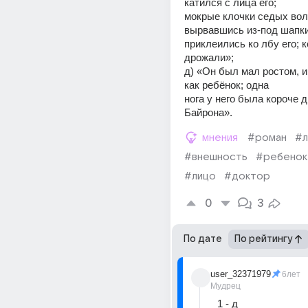
катился с лица его;
мокрые клочки седых воло
вырвавшись из-под шапки
приклеились ко лбу его; к
дрожали»;
д) «Он был мал ростом, и 
как ребёнок; одна
нога у него была короче др
Байрона».
мнения
#роман
#л
#внешность
#ребенок
#лицо
#доктор
0
3
По дате
По рейтингу
user_32371979
6лет
Мудрец
1 - д