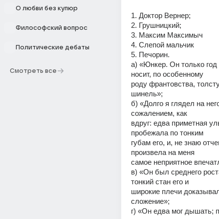
О любви без купюр
1. Доктор Вернер;
2. Грушницкий;
Философский вопрос
3. Максим Максимыч
4. Слепой мальчик
Политические дебаты
5. Печорин.
а) «Юнкер. Он только год 
Смотреть все
носит, по особенному
роду франтовства, толст
шинель»;
б) «Долго я глядел на нег
сожалением, как
вдруг: едва приметная ул
пробежала по тонким
губам его, и, не знаю отчег
произвела на меня
самое неприятное впечат
в) «Он был среднего роста
тонкий стан его и
широкие плечи доказывал
сложение»;
г) «Он едва мог дышать; п