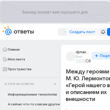
Создать пост
Главная
djmaxon_1
Подп
6лет
Моя лента
Сборная До
Пространства
Между героями
М. Ю. Лермонто
В ТОПЕ НА ОТВЕТАХ
«Герой нашего 
и описанием их
Информационные технологии
внешности
А сейчас что-то совсем другое
.