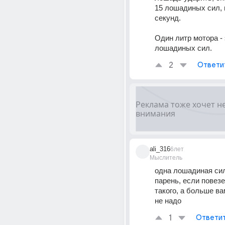
15 лошадиных сил, 
секунд.
Один литр мотора - 
лошадиных сил.
2
Ответи
ali_316
6лет
Мыслитель
одна лошадиная сила
парень, если повезе
такого, а больше вам
не надо
1
Ответи