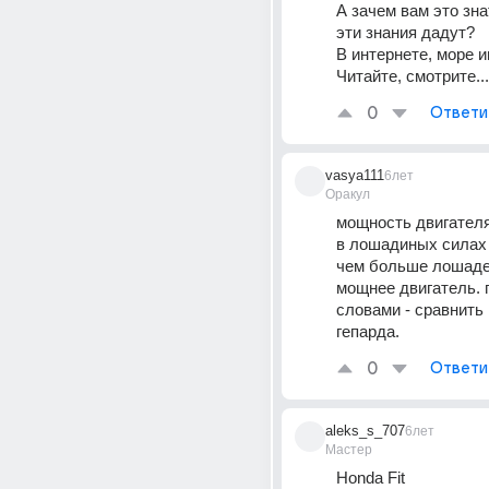
А зачем вам это зна
эти знания дадут?
В интернете, море и
Читайте, смотрите...
0
Ответи
vasya111
6лет
Оракул
мощность двигателя
в лошадиных силах 
чем больше лошадей
мощнее двигатель. 
словами - сравнить 
гепарда.
0
Ответи
aleks_s_707
6лет
Мастер
Honda Fit