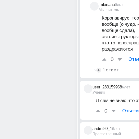
imbiriana
6лет
Мыслитель
Коронавирус, тео
вообще (о чудо, - 
вообще сдала), 
автоинструкторы 
что-то переспраш
раздражаются
0
Отве
1 ответ
user_283159968
6лет
Ученик
Я сам не знаю что э
0
Ответи
andrei80_1
6лет
Просветленный