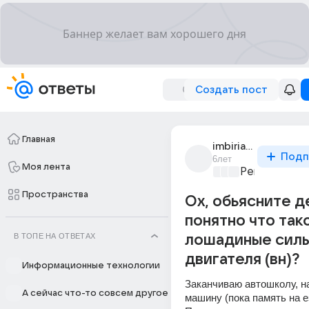
Создать пост
Главная
imbiriana
Подп
6лет
Моя лента
Ремонт и об
Пространства
Ох, обьясните 
понятно что так
В ТОПЕ НА ОТВЕТАХ
лошадиные силы
двигателя (вн)?
Информационные технологии
Заканчиваю автошколу, на
А сейчас что-то совсем другое
машину (пока память на е