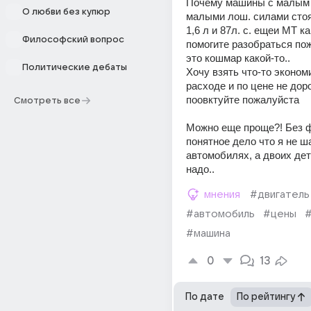
Почему машины с малым 
О любви без купюр
малыми лош. силами сто
1,6 л и 87л. с. ещеи МТ как
Философский вопрос
помогите разобраться пож
это кошмар какой-то..
Политические дебаты
Хочу взять что-то экономи
расходе и по цене не доро
поовктуйте пожалуйста
Смотреть все
Можно еще проще?! Без фи
понятное дело что я не ш
автомобилях, а двоих дет
надо..
мнения
#двигатель
#автомобиль
#цены
#машина
0
13
По дате
По рейтингу