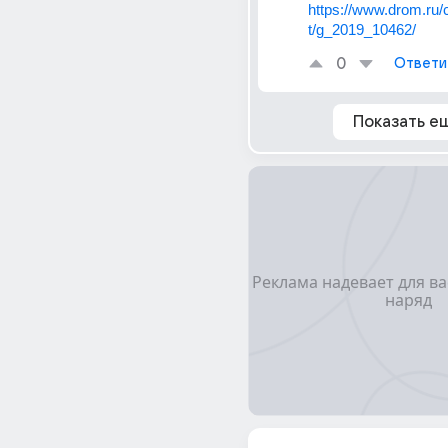
https://www.drom.ru/c
t/g_2019_10462/
0
Ответи
Показать е