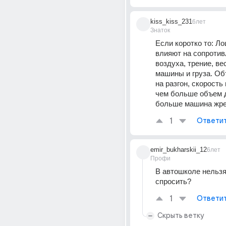
kiss_kiss_231
6лет
Знаток
Если коротко то: Ло
влияют на сопротив
воздуха, трение, вес
машины и груза. Об
на разгон, скорость
чем больше объем д
больше машина жре
1
Ответи
emir_bukharskii_12
6лет
Профи
В автошколе нельзя 
спросить?
1
Ответи
Скрыть ветку