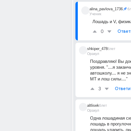
alina_pavlova_1736
6
Ученик
Лошадь и V, физик
0
Ответ
shkiper_478
6лет
Оракул
Поздравляю! Вы дост
уровня. "....я заканч
автошколу.... я не з
МТ и лош силы...."
3
Ответи
altlisek
6лет
Оракул
Одна лошадиная сил
лошадь в прогулочн
лошадь ударить, она