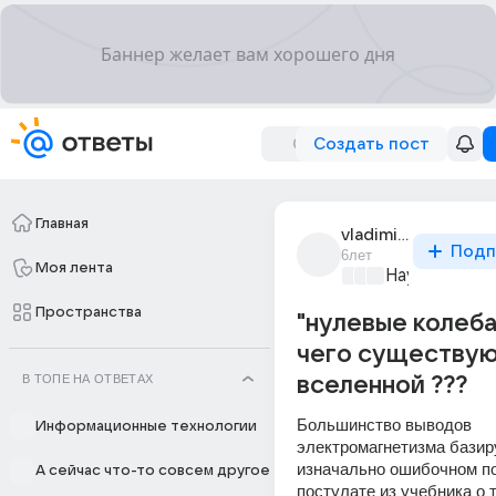
Создать пост
Главная
vladimir_stogov_3
Подп
6лет
Моя лента
Наука
+4
Пространства
"нулевые колеба
чего существую
В ТОПЕ НА ОТВЕТАХ
вселенной ???
Большинство выводов 
Информационные технологии
электромагнетизма базиру
изначально ошибочном по
А сейчас что-то совсем другое
постулате из учебника о т