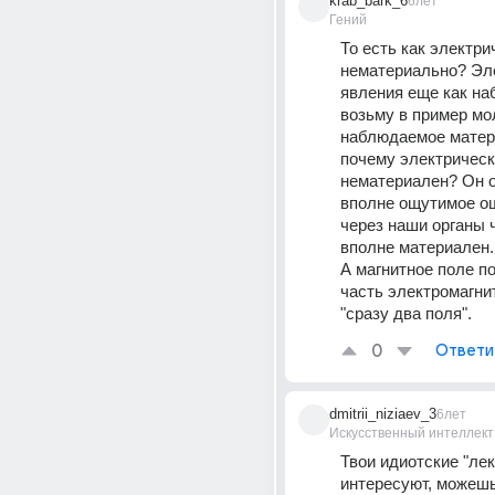
krab_bark_6
6лет
Гений
То есть как электри
нематериально? Эле
явления еще как на
возьму в пример мол
наблюдаемое матери
почему электрически
нематериален? Он о
вполне ощутимое о
через наши органы чу
вполне материален.
А магнитное поле по
часть электромагнитн
"сразу два поля".
0
Ответи
dmitrii_niziaev_3
6лет
Искусственный интеллект
Твои идиотские "лекц
интересуют, можешь