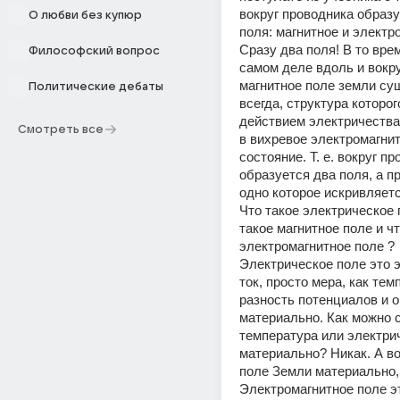
вокруг проводника образу
О любви без купюр
поля: магнитное и электро
Сразу два поля! В то врем
Философский вопрос
самом деле вдоль и вокру
магнитное поле земли сущ
Политические дебаты
всегда, структура которого
действием электричества
Смотреть все
в вихревое электромагнит
состояние. Т. е. вокруг пр
образуется два поля, а п
одно которое искривляетс
Что такое электрическое п
такое магнитное поле и чт
электромагнитное поле ?
Электрическое поле это э
ток, просто мера, как темп
разность потенциалов и он
материально. Как можно с
температура или электрич
материально? Никак. А во
поле Земли материально, 
Электромагнитное поле эт