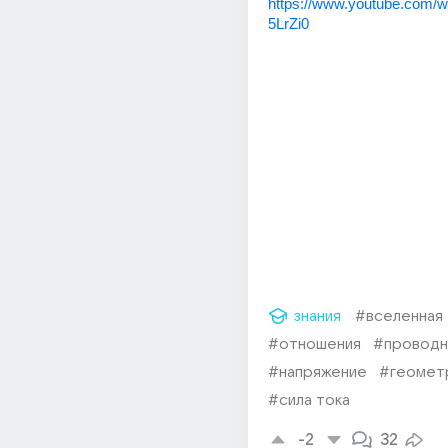
https://www.youtube.com
5LrZi0
знания
#вселенная
#отношения
#проводн
#напряжение
#геомет
#сила тока
-2
32