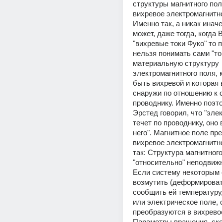
структуры магнитного пол
вихревое электромагнитно
Именно так, а никак иначе
может, даже тогда, когда 
"вихревые токи Фуко" то п
нельзя понимать сами "ток
материальную структуру 
электромагнитного поля, 
быть вихревой и которая в
снаружи по отношению к 
проводнику. Именно поэто
Эрстед говорил, что "элек
течет по проводнику, оно в
него". Магнитное поле пре
вихревое электромагнитно
так: Структура магнитного 
"относительно" неподвижн
Если систему некоторым 
возмутить (деформировать)
сообщить ей температуру,
или электрическое поле, 
преобразуются в вихревое
Параметры вращения, скор