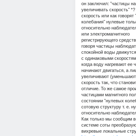
он заключил: "частицы на
увеличивать скорость" *? Т
скорость или как говорят 
колебания" нулевые тольк
относительно наблюдател
или электромагнитного 
регистрирующего средства.
говоря частицы наблюдат
спокойной воды движутся
с одинаковыми скоростями
когда воду нагревают ее ч
начинают двигаться, а ли
увеличивают (уменьшают)
скорость так, что станови
отличие. То же самое прои
частицами магнитного пол
состоянии "нулевых колеб
сотовую структуру т. е. ну
относительно наблюдател
Как только мы сообщим в
системе соты преобразуют
вихревые локальные стр