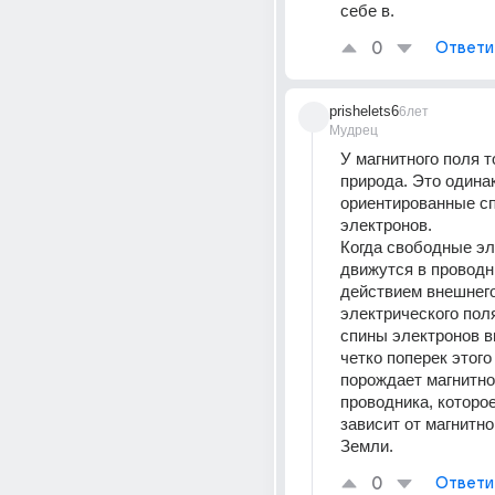
себе в.
0
Ответи
prishelets6
6лет
Мудрец
У магнитного поля т
природа. Это одинак
ориентированные сп
электронов. 
Когда свободные эл
движутся в проводни
действием внешнего
электрического поля
спины электронов в
четко поперек этого 
порождает магнитное
проводника, которое
зависит от магнитног
Земли.
0
Ответи