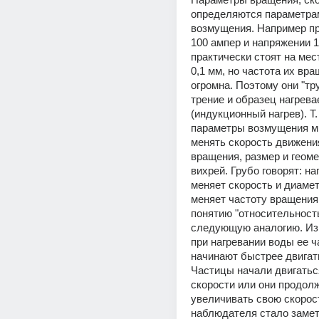
определяются параметрам
возмущения. Например при
100 ампер и напряжении 1
практически стоят на мес
0,1 мм, но частота их вра
огромна. Поэтому они "тру
трение и образец нагревае
(индукционный нагрев). Т. 
параметры возмущения м
менять скорость движения
вращения, размер и геоме
вихрей. Грубо говорят: на
меняет скорость и диаметр
меняет частоту вращения.
понятию "относительность
следующую аналогию. Изв
при нагревании воды ее ч
начинают быстрее двигать
Частицы начали двигаться
скорости или они продолж
увеличивать свою скорость
наблюдателя стало заметн