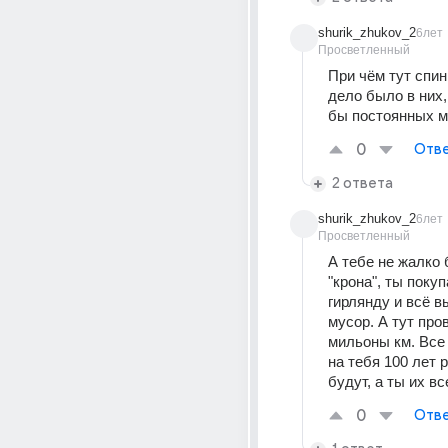
shurik_zhukov_2
6лет
Просветленный
При чём тут спин
дело было в них,
бы постоянных м
0
Отве
2 ответа
shurik_zhukov_2
6лет
Просветленный
А тебе не жалко 
"крона", ты поку
гирлянду и всё в
мусор. А тут про
мильоны км. Все
на тебя 100 лет р
будут, а ты их в
0
Отве