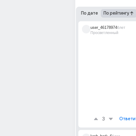
По дате
По рейтингу
user_46178974
6лет
Просветленный
3
Ответи