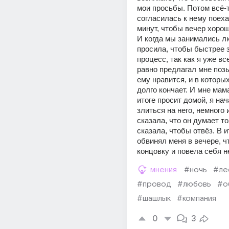
мои просьбы. Потом всё-т
согласилась к нему поехат
минут, чтобы вечер хорош
И когда мы занимались лю
просила, чтобы быстрее з
процесс, так как я уже все
равно предлагал мне позы
ему нравится, и в которых
долго кончает. И мне мама
итоге просит домой, я нач
злиться на него, немного и
сказала, что он думает то
сказала, чтобы отвёз. В ит
обвинял меня в вечере, чт
концовку и повела себя 
мнения
#ночь
#ле
#провод
#любовь
#о
#шашлык
#компания
0
3