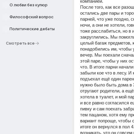
компанией.
О любви без купюр
После того, как все разош
остались две пары и торо
Философский вопрос
парней, что уже поздно, ск
ночи, а они не хотели, гов
Политические дебаты
тоже расслабиться, но в и
закруглились. Мы помогли
целый багаж предметов, к
Смотреть все
понадобились им, чтобы у
вечер. Мы поехали сначал
этой паре, чтобы у них ос
что. В итоге парни начали 
забыли кое что в лесу. И к
подъехал ещё один парень
нужно было быть дома в 3
отругают родители, а ещё 
хотела в туалет, и мой пар
и все равно согласился е
пивку и сам поехать забра
тем пацаном, хотя ему пр
вариант попроще, чтобы он
итоге он вернулся в пол 4
возникать, что он совсем