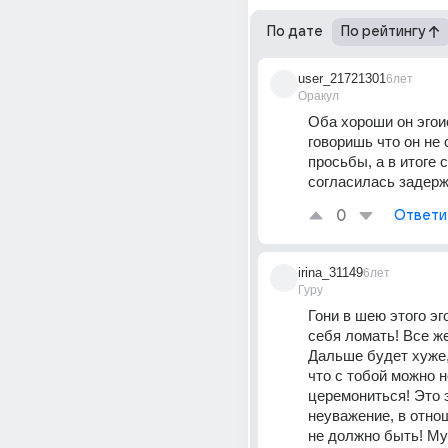
По дате
По рейтингу
user_21721301
6лет
Оракул
Оба хороши он эгоист
говоришь что он не 
просьбы, а в итоге с
согласилась задерж
0
Ответи
irina_31149
6лет
Гуру
Гони в шею этого эг
себя ломать! Все же 
Дальше будет хуже, 
что с тобой можно не
церемониться! Это 
неуважение, в отнош
не должно быть! Му