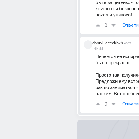
быть защитником, о
комфорт и безопасно
нахал и упивоха!
0
Ответи
dobryi_eeeekhkh
6лет
Гений
Ничем он не испорчен
было прекрасно.
Просто так получило
Предложи ему встре
раз по заниматься ч
плохим. Вот проблем
0
Ответи