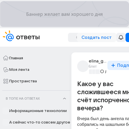
Создать пост
Главная
elina_gordeeva_15
Подп
6лет
Моя лента
О любви без
Пространства
Какое у вас
сложившееся мн
В ТОПЕ НА ОТВЕТАХ
счёт испорченн
вечера?
Информационные технологии
Вчера был день ангела па
А сейчас что-то совсем другое
собрались на шашлыки б