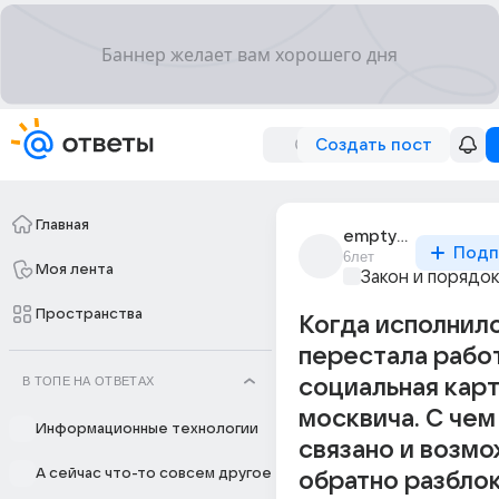
Создать пост
Главная
empty_life_4
Подп
6лет
Моя лента
Закон и порядо
Пространства
Когда исполнило
перестала рабо
В ТОПЕ НА ОТВЕТАХ
социальная кар
москвича. С чем
Информационные технологии
связано и возмо
А сейчас что-то совсем другое
обратно разбло