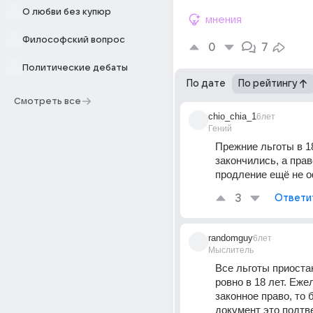
О любви без купюр
мнения
Философский вопрос
0
7
Политические дебаты
По дате
По рейтингу
Смотреть все
chio_chia_1
6лет
Гений
Прежние льготы в 18
закончились, а право
продление ещё не 
3
Ответи
randomguy
6лет
Мыслитель
Все льготы приоста
ровно в 18 лет. Еже
законное право, то 
документ это подтв