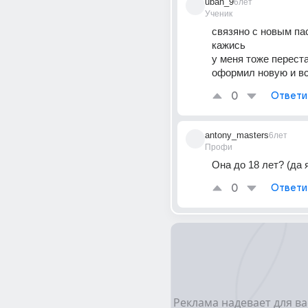
ubah_9
6лет
Ученик
связяно с новым пас
кажись
у меня тоже перестал
оформил новую и в
0
Ответи
antony_masters
6лет
Профи
Она до 18 лет? (да я
0
Ответи