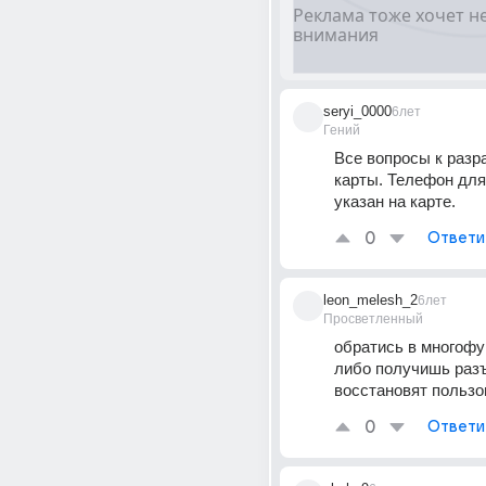
seryi_0000
6лет
Гений
Все вопросы к разра
карты. Телефон для 
указан на карте.
0
Ответи
leon_melesh_2
6лет
Просветленный
обратись в многофу
либо получишь разъ
восстановят пользо
0
Ответи