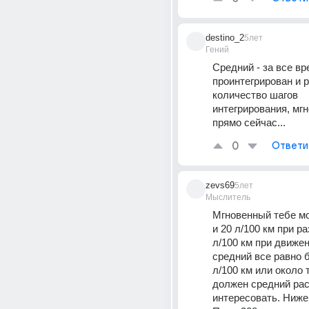
destino_2
5лет
Гений
Средний - за все вре
проинтегрирован и р
количество шагов 
интегрирования, мгн
прямо сейчас...
0
Ответи
zevs69
5лет
Мыслитель
Мгновенный тебе мо
и 20 л/100 км при раз
л/100 км при движени
средний все равно б
л/100 км или около т
должен средний рас
интересовать. Ниже 6