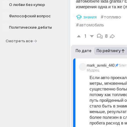
автомобиле lada granta? 
О любви без купюр
измерения одна и та же (л
Философский вопрос
знания
#топливо
#автомобиль
Политические дебаты
1
8
Смотреть все
По дате
По рейтингу
mark_avrelii_440
5лет
Мудрец
Если авто проехал
метры, мгновенный
существенно больш
потому как топливо
путь пройденный оч
стало быть в знам
меньше, результа
более полезен в сл
пробега расход в ми