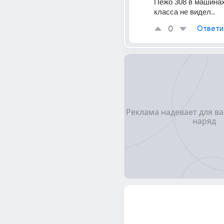
Пежо 308 в машинах 
класса не видел..
0
Ответи