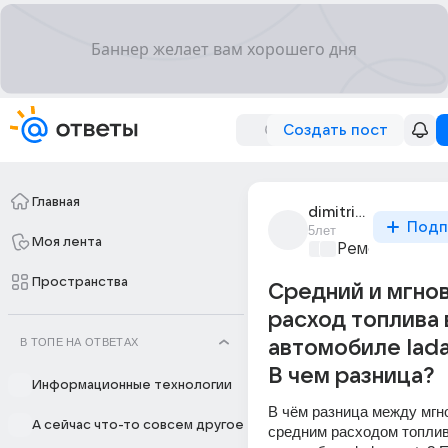
Создать пост
Главная
dimitris2287
Подп
5лет
Моя лента
Ремонт и обс
Пространства
Средний и мгно
расход топлива 
В ТОПЕ НА ОТВЕТАХ
автомобиле lada
В чем разница?
Информационные технологии
В чём разница между мгн
А сейчас что-то совсем другое
средним расходом топлива