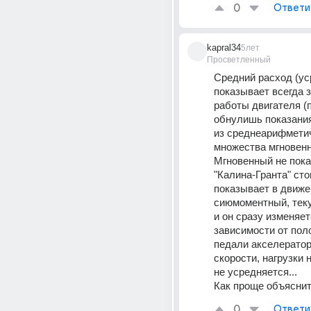
0
Ответи
kapral34
5лет
Просветленный
Средний расход (ус
показывает всегда з
работы двигателя (п
обнулишь показания)
из среднеарифметич
множества мгновен
Мгновенный не пока
"Калина-Гранта" стои
показывает в движе
сиюмоментный, теку
и он сразу изменяетс
зависимости от пол
педали акселератор
скорости, нагрузки н
не усредняется...
Как проще объяснить
0
Ответи