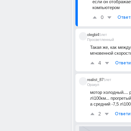
если он отображае
компьютером
0
Ответ
olegbi4
5лет
Просветленный
Такая же, как между
мгновенной скорос
4
Ответи
realist_87
5лет
Оракул
мотор холодный.... р
л\100км... прогретый 
а средний -7,5 л\100
2
Ответи