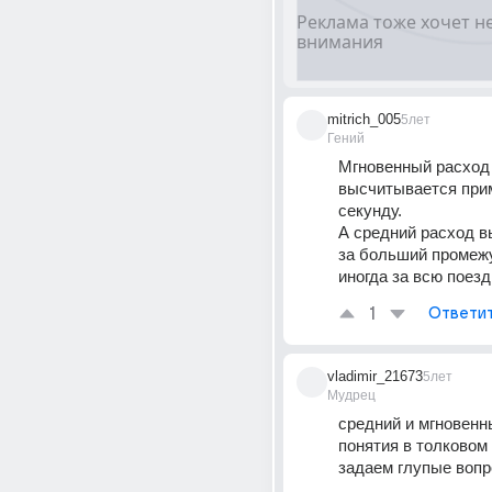
mitrich_005
5лет
Гений
Мгновенный расход 
высчитывается прим
секунду. 
А средний расход в
за больший промежу
иногда за всю поезд
1
Ответи
vladimir_21673
5лет
Мудрец
средний и мгновенны
понятия в толковом 
задаем глупые вопр