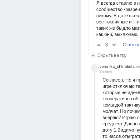
Я всегда ставлю в н
сообщество -разреши
никому. В доте всегд
все токсичные и т. п
таких же быдло мат
как они, выключаю.
3
Ответи
Скрыть ветку
veronika_shkrebets
5л
Ученик
Согласен, Но я п
игре отключаю те
которые не адекв
кооперативно обг
командой тактику
молчат. Но почем
всераю? Играю л
среднего. Давно 
доту 1.Видимо ну
то часов отыграть