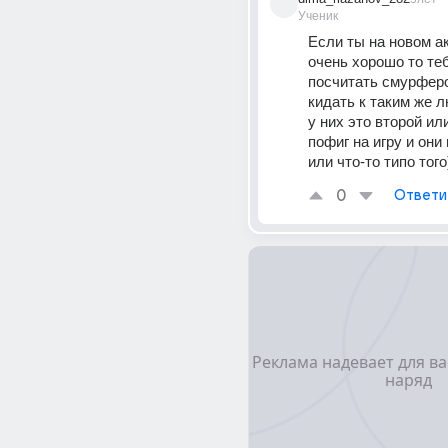
Ученик
Если ты на новом ак
очень хорошо то теб
посчитать смурферо
кидать к таким же л
у них это второй или
пофиг на игру и они 
или что-то типо того
0
Ответи