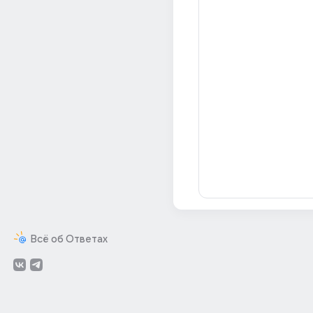
Всё об Ответах