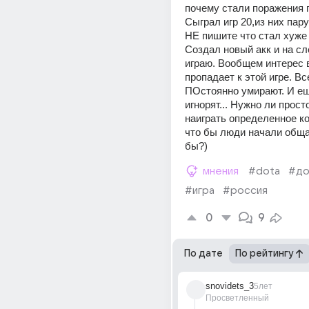
почему стали поражения п
Сыграл игр 20,из них пару
НЕ пишите что стал хуже и
Создал новый акк и на сле
играю. Вообщем интерес 
пропадает к этой игре. Все
ПОстоянно умирают. И ещ
игнорят... Нужно ли прост
наиграть определенное кол
что бы люди начали обща
бы?)
мнения
#dota
#до
#игра
#россия
0
9
По дате
По рейтингу
snovidets_3
5лет
Просветленный