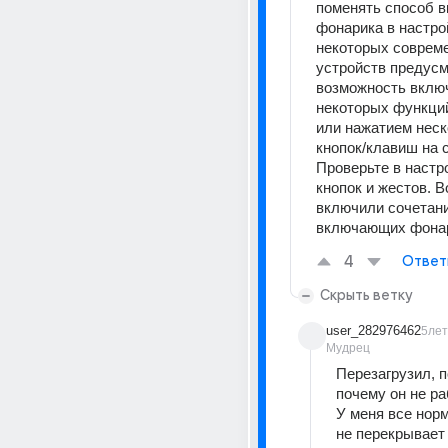
поменять способ в
фонарика в настрой
некоторых совреме
устройств предусм
возможность включ
некоторых функций
или нажатием неск
кнопок/клавиш на 
Проверьте в настро
кнопок и жестов. В
включили сочетани
включающих фона
4
Ответ
Скрыть ветку
user_282976462
5лет
Мудрец
Перезагрузил, п
почему он не ра
У меня все норм
не перекрывает 