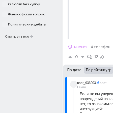
О любви без купюр
Философский вопрос
Политические дебаты
Смотреть все
мнения
#телефон
0
12
По дате
По рейтингу
user_936903
5лет
Гений
Если же вы уверены
повреждений на ка
нет, то ознакомьте
инструкцией: 