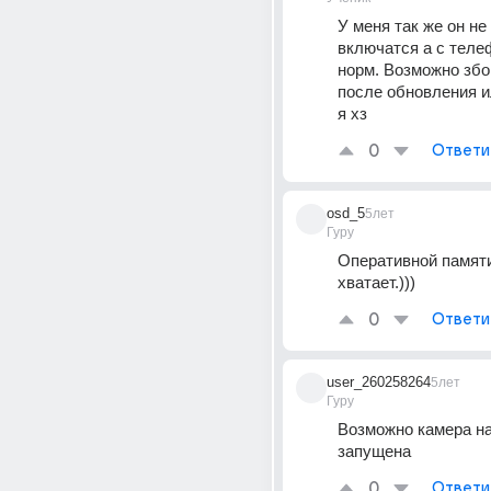
У меня так же он не 
включатся а с теле
норм. Возможно збой
после обновления ил
я хз
0
Ответи
osd_5
5лет
Гуру
Оперативной памяти
хватает.)))
0
Ответи
user_260258264
5лет
Гуру
Возможно камера на
запущена
0
Ответи