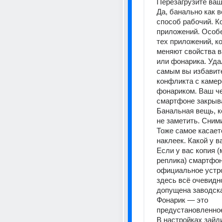
Перезагрузите ваш
Да, банально как вс
способ рабочий. К
приложений. Особе
тех приложений, ко
меняют свойства в
или фонарика. Удал
самым вы избавите
конфликта с камеро
фонариком. Ваш че
смартфоне закрыва
Банальная вещь, к
не заметить. Сними
Тоже самое касает
наклеек. Какой у в
Если у вас копия (
реплика) смартфона
официальное устро
здесь всё очевидно
допущена заводска
Фонарик — это 
предустановленное
В настройках зайди