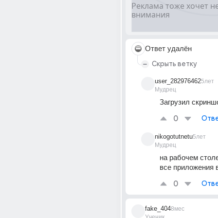
Ответ удалён
Скрыть ветку
user_282976462
5лет
Мудрец
Загрузил скринш
0
Отве
nikogotutnetu
5лет
Мудрец
на рабочем столе
все приложения 
0
Отве
fake_404
8мес
Ученик