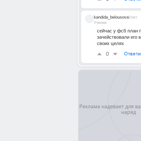
kandida_belousova
5лет
Ученик
сейчас у фсб план п
зачействовали его м
своих целях
0
Ответи