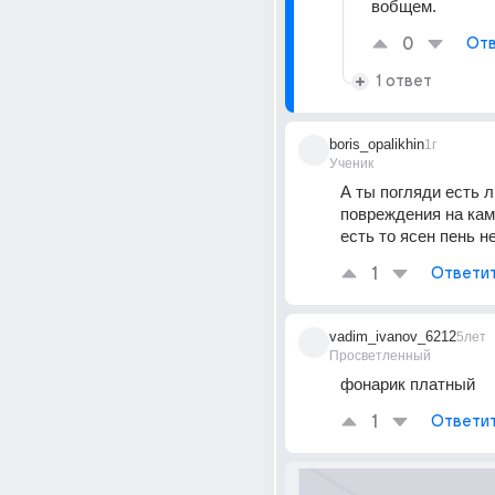
вобщем.
0
Отв
1 ответ
boris_opalikhin
1г
Ученик
А ты погляди есть ли
повреждения на кам
есть то ясен пень н
1
Ответи
vadim_ivanov_6212
5лет
Просветленный
фонарик платный
1
Ответи