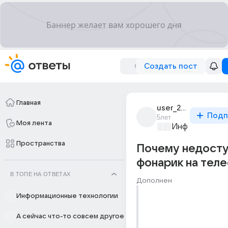
Создать пост
Главная
user_282976462
Подп
5лет
Моя лента
Информационн
Пространства
Почему недост
фонарик на тел
В ТОПЕ НА ОТВЕТАХ
Дополнен
Информационные технологии
А сейчас что-то совсем другое