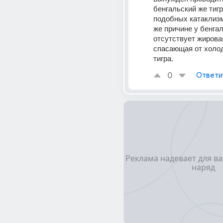
бенгальский же тигр
подобных катаклизм
же причине у бенгал
отсутствует жировая
спасающая от холод
тигра.
0
Ответи