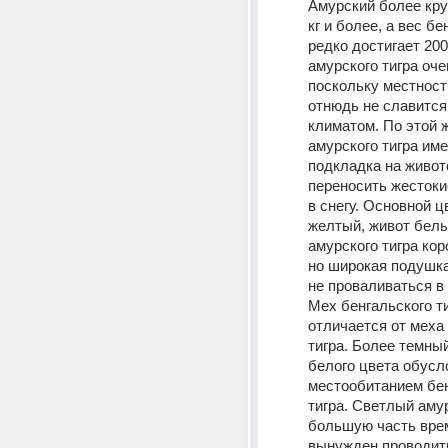
Амурский более круп
кг и более, а вес бе
редко достигает 200 
амурского тигра очен
поскольку местност
отнюдь не славится
климатом. По этой ж
амурского тигра име
подкладка на животе
переносить жестоки
в снегу. Основной ц
желтый, живот белый
амурского тигра кор
но широкая подушка
Мех бенгальского ти
отличается от меха 
тигра. Более темны
белого цвета обусл
местообитанием бен
тигра. Светлый амур
большую часть врем
вынужден проводить 