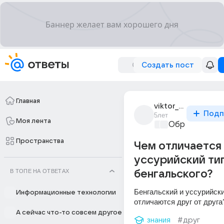
Создать пост
Главная
viktor_smitiia_3
Подп
5лет
Моя лента
Образователь
Пространства
Чем отличается
уссурийский тиг
В ТОПЕ НА ОТВЕТАХ
бенгальского?
Бенгальский и уссурийский
Информационные технологии
отличаются друг от друга
А сейчас что-то совсем другое
знания
#друг