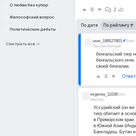
О любви без купюр
0
2
Философский вопрос
По дате
По рейтингу
Политические дебаты
user_188527803
5лет
Смотреть все
Просветленный
бенгальский тигр н
бенгальского огня.
своей бенгалии.
0
Ответ
evgeniia_11038
5лет
Мастер
Уссурийский (он же 
тигр обитает в основ
в Приморском крае. 
в Южной Азии (Инди
Бангладеш, Бутан и