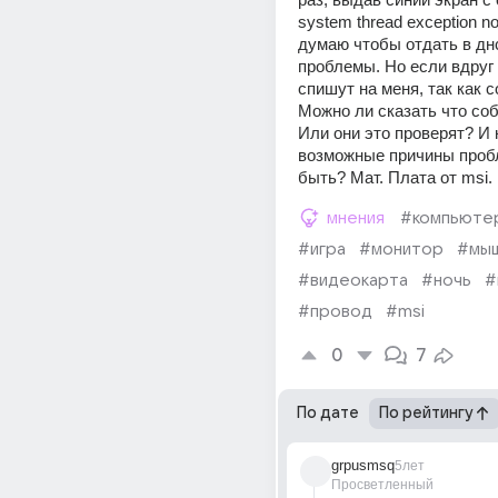
system thread exception not
думаю чтобы отдать в днс
проблемы. Но если вдруг 
спишут на меня, так как с
Можно ли сказать что соб
Или они это проверят? И к
возможные причины пробл
быть? Мат. Плата от msi.
мнения
#компьюте
#игра
#монитор
#мы
#видеокарта
#ночь
#
#провод
#msi
0
7
По дате
По рейтингу
grpusmsq
5лет
Просветленный