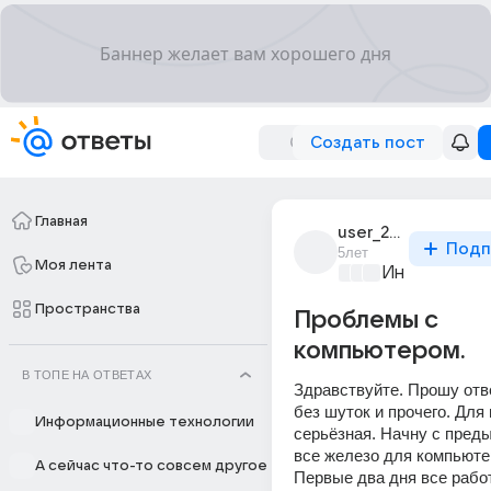
Создать пост
Главная
user_233556732
Подп
5лет
Моя лента
Информацио
Пространства
Проблемы с
компьютером.
В ТОПЕ НА ОТВЕТАХ
Здравствуйте. Прошу отве
без шуток и прочего. Для
Информационные технологии
серьёзная. Начну с преды
все железо для компьютер
А сейчас что-то совсем другое
Первые два дня все работ