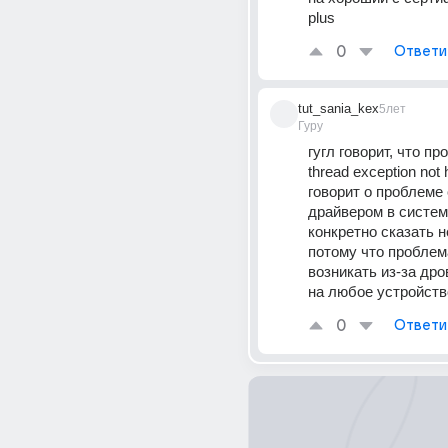
plus
0
Ответи
tut_sania_kex
5лет
Гуру
гугл говорит, что пр
thread exception not 
говорит о проблеме 
драйвером в системе
конкретно сказать н
потому что проблем
возникать из-за дро
на любое устройств
0
Ответи