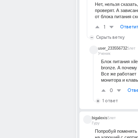
Нет, нельзя сказать,
проверят. А зависан
от блока питания ск
1
Ответи
Скрыть ветку
user_233556732
5лет
Ученик
Блок питания xile
bronze. А почему 
Все же работает в
монитора и клав
0
Отве
1 ответ
bigalexis
5лет
Гуру
Попробуй поменять 
на хороший с серти