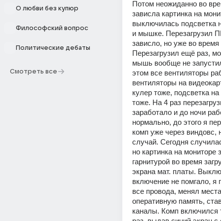
Потом неожиданно во вре
О любви без купюр
зависла картинка на монит
выключилась подсветка н
Философский вопрос
и мышке. Перезагрузил ПК
зависло, но уже во время 
Политические дебаты
Перезагрузил ещё раз, мон
мышь вообще не запустил
Смотреть все
этом все вентиляторы раб
вентиляторы на видеокарт
кулер тоже, подсветка на 
тоже. На 4 раз перезагрузк
заработало и до ночи раб
нормально, до этого я пер
комп уже через виндовс, н
случай. Сегодня случилас
но картинка на мониторе з
гарнитурой во время загру
экрана мат. платы. Выклю
включение не помгало, я 
все провода, менял места
оперативную память, став
каналы. Комп включился т
раз, выдав синий экран с