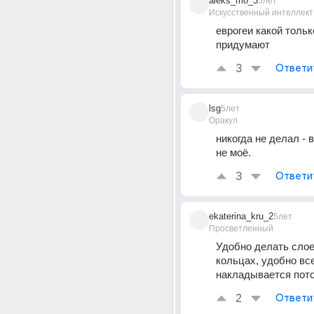
aleks_mo_3
5лет
Искусственный интеллект
еврогеи какой только
придумают
3
Ответи
lsg
5лет
Оракул
никогда не делал - в
не моё.
3
Ответи
ekaterina_kru_2
5лет
Просветленный
Удобно делать слое
кольцах, удобно все
накладывается пот
2
Ответи