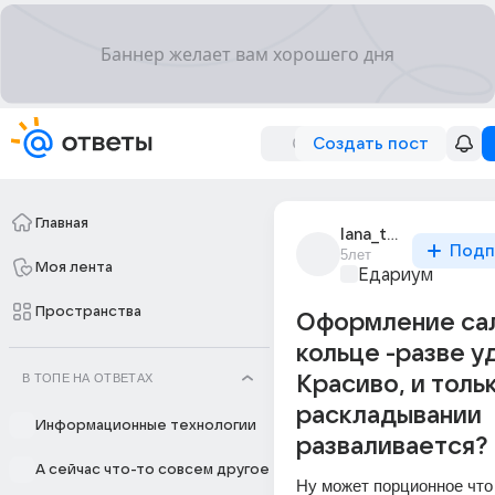
Создать пост
Главная
lana_terehova_4
Подп
5лет
Моя лента
Едариум
Пространства
Оформление сал
кольце -разве у
В ТОПЕ НА ОТВЕТАХ
Красиво, и толь
раскладывании
Информационные технологии
разваливается?
А сейчас что-то совсем другое
Ну может порционное что 