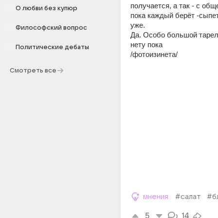
получается, а так - с общ
О любви без купюр
пока каждый берёт -сыпет
уже.
Философский вопрос
Да. Особо большой тарелк
нету пока
Политические дебаты
/фотоизинета/
Смотреть все
мнения
#салат
#б
5
14