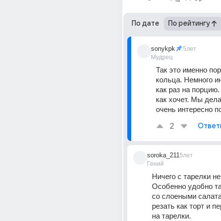
По дате
По рейтингу
sonykpk
5лет
Мудрец
Так это именно по
кольца. Немного ин
как раз на порцию.
как хочет. Мы дела
очень интересно п
2
Ответ
soroka_211
5лет
Гений
Ничего с тарелки не
Особенно удобно та
со слоеными салата
резать как торт и п
на тарелки. 