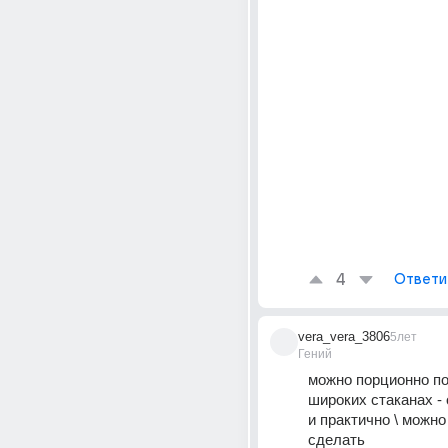
4
Ответи
vera_vera_3806
5лет
Гений
можно порционно по
широких стаканах - 
и практично \ можно 
сделать