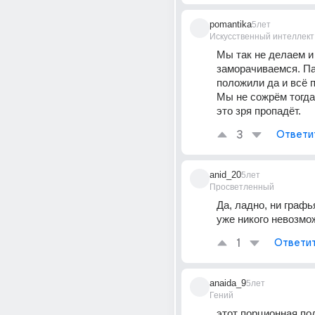
pomantika
5лет
Искусственный интеллект
Мы так не делаем и 
заморачиваемся. Па
положили да и всё п
Мы не сожрём тогда 
это зря пропадёт.
3
Ответи
anid_20
5лет
Просветленный
Да, ладно, ни графья
уже никого невозмо
1
Ответи
anaida_9
5лет
Гений
этот порционная под