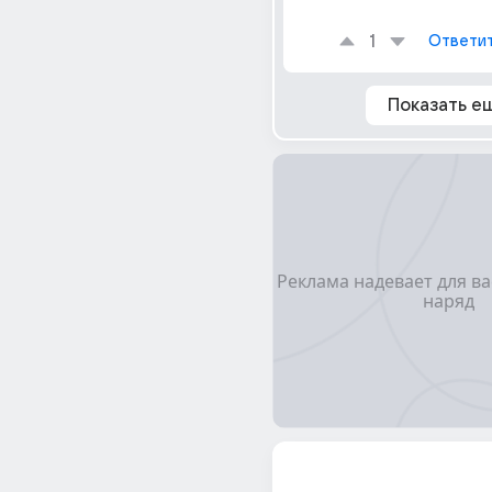
1
Ответи
Показать е