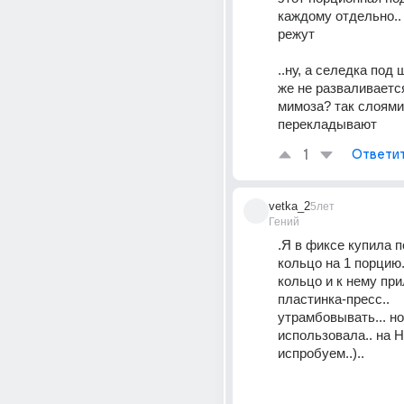
каждому отдельно.. 
режут
..ну, а селедка под 
же не разваливается
мимоза? так слоями 
перекладывают
1
Ответи
vetka_2
5лет
Гений
.Я в фиксе купила п
кольцо на 1 порцию.
кольцо и к нему при
пластинка-пресс.. 
утрамбовывать... но
использовала.. на Н
испробуем..)..