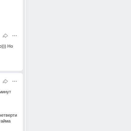
))) Но 
минут 
етверти 
тайма