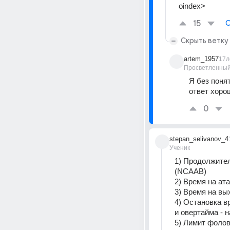
oindex>
15
О
Скрыть ветку
artem_1957
17л
Просветленны
Я без понят
ответ хоро
0
stepan_selivanov_4
Ученик
1) Продолжител
(NCAAB)
2) Время на ата
3) Время на вы
4) Остановка в
и овертайма - 
5) Лимит фолов 