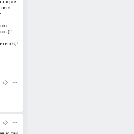
тверти - 
ного 
 
го 
в (2 - 
 и в 6,7 
авил там 