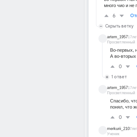
много чио и не
6
От
Скрыть ветку
artem_1957
17ле
Просветленный
Во-первых, н
А во-вторых
0
1 ответ
artem_1957
17ле
Просветленный
Спасибо, что
понял, что же
0
merkurii_210
7ле
Ученик