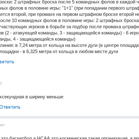
оски: 2 штрафных броска после 5 командных фолов в каждой че
ных фолов в половине игры: "1+1" (при попадании первого штраф
ется второй, при промахе на первом штрафном броске второй не
после 10 командных фолов в половине игры: 2 штрафных броска
участвующих игроков в борьбе за подбор после промаха штрафно
ов (2 - атакующей команды, 3 - защищающейся команды) - 6 игроко
анды, 4 - защищающейся команды)
линия: в 7,24 метра от кольца на высоте дуги (в центре площадки)
площадки - в 6,325 метра от кольца в любом месте дуги
ветить
2г
хсекундная в ширину меньше
Ответить
лет
это баскетбол а НСАА это космическая такая организация. а пр