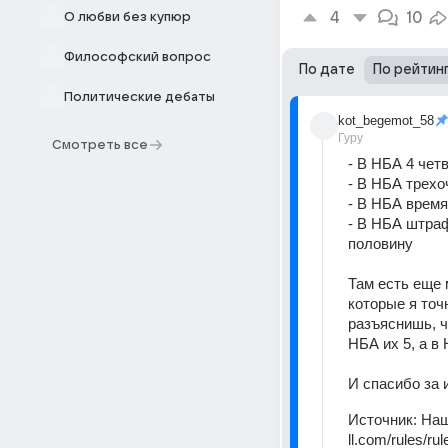
4
10
О любви без купюр
Философский вопрос
По дате
По рейтин
Политические дебаты
kot_begemot_58
Гуру
Смотреть все
- В НБА 4 чет
- В НБА трехо
- В НБА время
- В НБА штраф
половину
Там есть еще 
которые я точ
разъяснишь, ч
НБА их 5, а в 
И спасибо за 
Источник:
Наш
ll.com/rules/ru