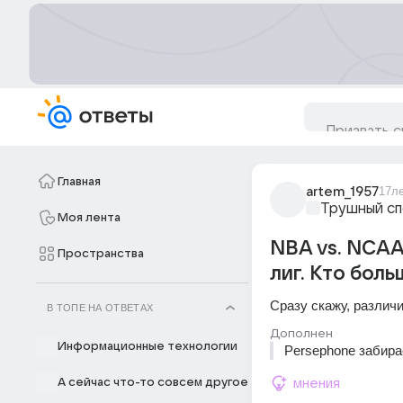
Главная
artem_1957
17л
Трушный с
Моя лента
NBA vs. NCAA
Пространства
лиг. Кто боль
Сразу скажу, различи
В ТОПЕ НА ОТВЕТАХ
Дополнен
Информационные технологии
Persephone забира
А сейчас что-то совсем другое
мнения