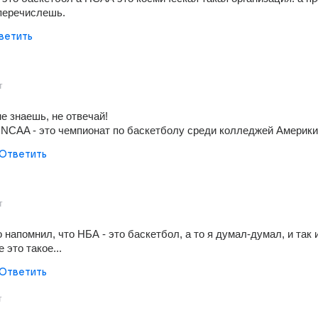
 перечислешь.
ветить
т
е знаешь, не отвечай!
 NCAA - это чемпионат по баскетболу среди колледжей Америки
Ответить
т
 напомнил, что НБА - это баскетбол, а то я думал-думал, и так и
 это такое...
Ответить
т