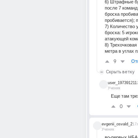
6) Штрафные бр
после 7 команд
броска пробива
пробивается); 
7) Количество 
броска: 5 игрок
атакующей ком
8) Трехочковая 
метра в углах 
9
От
Скрыть ветку
user_197391211
Ученик
Еще там тре
0
evgenii_osvald_2
17
Ученик
во-первых НБА 