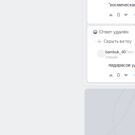
"космическа
0
Ответ удалён
Скрыть ветку
bambuk_40
7лет
Ученик
пидарасов у
0