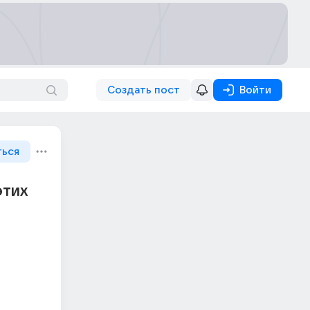
Создать пост
Войти
ться
этих