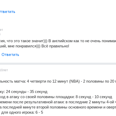
тветить
ет
й
ия, что это такое значит))) В английском как то не очень понимаю
ший, мне понравился))) Всё правильно!
Ответить
10лет
ьность матча: 4 четверти по 12 минут (NBA) - 2 половины по 20 
ку: 24 секунды - 35 секунд
ход в атаку со своей половины площадки: 8 секунд - 10 секунд
ремени после результативной атаки: в последние 2 минуты 4-ой ч
на последней минуте второй половины основного времени и овер
для одного игрока: 6 - 5