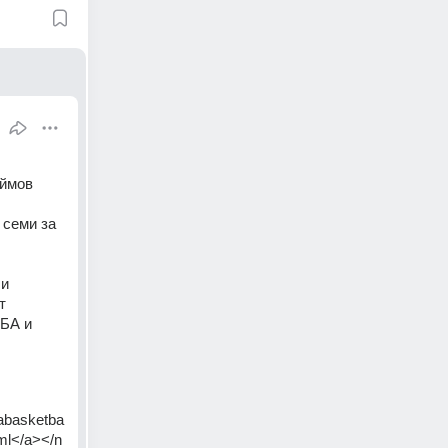
юймов
семи за 
и 
 
БА и 
sabasketba
tml</a></n