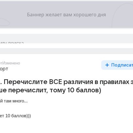
ет
Изменено
Подписа
порт
. Перечислите ВСЕ различия в правилах 
ше перечислит, тому 10 баллов)
й там много...
ет 10 баллов)))