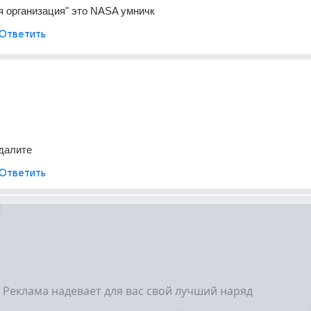
я организация" это NASA умничк
Ответить
далите
Ответить