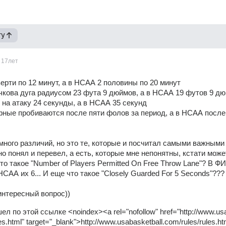
гу
17лет
верти по 12 минут, а в НСАА 2 половины по 20 минут
чкова дуга радиусом 23 фута 9 дюймов, а в НСАА 19 футов 9 д
 на атаку 24 секунды, а в НСАА 35 секунд
ные пробиваются после пяти фолов за период, а в НСАА после 
много различий, но это те, которые и посчитал самыми важными 
но понял и перевел, а есть, которые мне непонятны, кстати может
то такое "Number of Players Permitted On Free Throw Lane"? В ФИ
НСАА их 6... И еще что такое "Closely Guarded For 5 Seconds"???
интересный вопрос))
ел по этой ссылке <noindex><a rel="nofollow" href="http://www.u
les.html" target="_blank">http://www.usabasketball.com/rules/rules.h