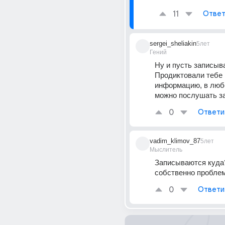
11
Ответ
sergei_sheliakin
5лет
Гений
Ну и пусть записыв
Продиктовали тебе 
информацию, в любо
можно послушать з
0
Ответи
vadim_klimov_87
5лет
Мыслитель
Записываются куда?
собственно пробле
0
Ответи