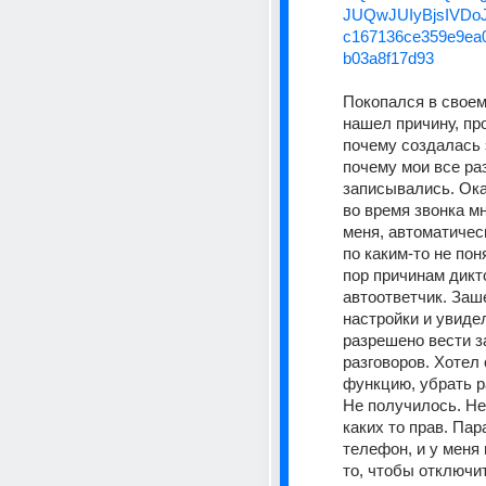
JUQwJUIyBjsIVDo
c167136ce359e9ea
b03a8f17d93
Покопался в своем
нашел причину, про
почему создалась э
почему мои все раз
записывались. Ока
во время звонка мн
меня, автоматичес
по каким-то не пон
пор причинам дикт
автоответчик. Заше
настройки и увидел
разрешено вести за
разговоров. Хотел 
функцию, убрать р
Не получилось. Не
каких то прав. Пар
телефон, и у меня 
то, чтобы отключит