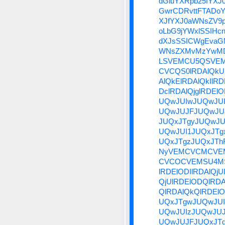
dGluYXRpb25fYXJ
GwrCDRvttFTADo
XJfYXJ0aWNsZV9
oLbG9jYWxlSSIHc
dXJsSSICWgEvaG
WNsZXMvMzYwMD
LSVEMCU5QSVE
CVCQS0lRDAlQkU
AlQkElRDAlQkIlR
DclRDAlQjglRDElO
UQwJUIwJUQwJUI
UQwJUJFJUQwJU
JUQxJTgyJUQwJU
UQwJUI1JUQxJTg
UQxJTgzJUQxJT
NyVEMCVCMCVE
CVCOCVEMSU4M
lRDElODIlRDAlQjU
QjUlRDElODQlRDA
QlRDAlQkQlRDElO
UQxJTgwJUQwJUI
UQwJUIzJUQwJUJ
UQwJUJFJUQxJT