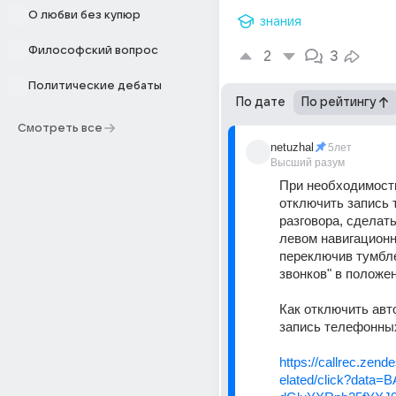
О любви без купюр
знания
Философский вопрос
2
3
Политические дебаты
По дате
По рейтингу
Смотреть все
netuzhal
5лет
Высший разум
При необходимости
отключить запись 
разговора, сделать
левом навигационн
переключив тумбле
звонков" в положен
Как отключить авт
запись телефонны
https://callrec.zend
elated/click?data