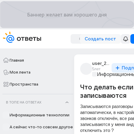
Создать пост
Главная
user_285618406
Подп
5лет
Моя лента
Информационны
Пространства
Что делать если
записываются
В ТОПЕ НА ОТВЕТАХ
Записываются разговоры 
автоматически, в настройк
Информационные технологии
звонков отключён, все рав
записываются у меня андр
А сейчас что-то совсем другое
отключить это ?