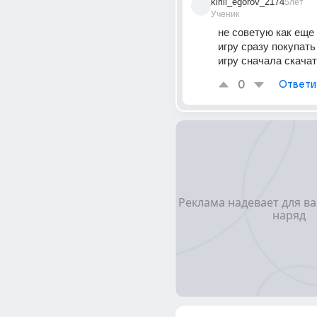
kirill_egorov_2174
5лет
Ученик
не советую как еще 
игру сразу покупать 
игру сначала скача
0
Ответи