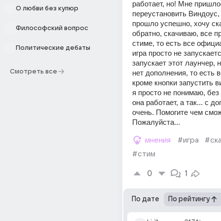
работает, но! Мне пришло
О любви без купюр
переустановить Виндоус, в
прошло успешно, хочу ска
Философский вопрос
обратно, скачиваю, все пр
стиме, то есть все официа
Политические дебаты
игра просто не запускается
запускает этот лаунчер, н
Смотреть все
нет дополнения, то есть в
кроме кнопки запустить ви
я просто не понимаю, без
она работает, а так... с д
очень. Помогите чем сможе
Пожалуйста...
мнения
#игра
#ск
#стим
0
1
По дате
По рейтингу