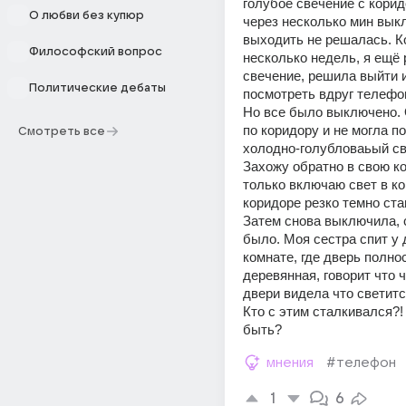
голубое свечение с коридо
О любви без купюр
через несколько мин выкл
выходить не решалась. Ко
Философский вопрос
несколько недель, я ещё 
свечение, решила выйти и
Политические дебаты
посмотреть вдруг телефон
Но все было выключено. 
по коридору и не могла по
Смотреть все
холодно-голубловаьый све
Захожу обратно в свою ко
только включаю свет в ком
коридоре резко темно стан
Затем снова выключила, с
было. Моя сестра спит у д
комнате, где дверь полно
деревянная, говорит что ч
двери видела что светитс
Кто с этим сталкивался?! 
быть?
мнения
#телефон
1
6