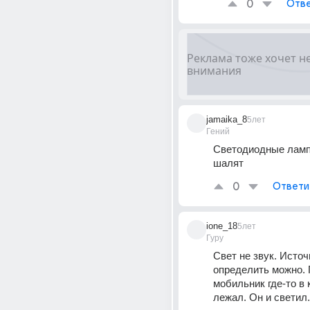
0
Отве
jamaika_8
5лет
Гений
Светодиодные лампо
шалят
0
Ответи
ione_18
5лет
Гуру
Свет не звук. Источн
определить можно. 
мобильник где-то в 
лежал. Он и светил.