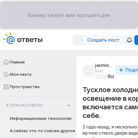
Создать пост
Главная
jasmine_brown_2
Подп
5лет
Моя лента
Философски
Пространства
Тусклое холодн
освещение в ко
В ТОПЕ НА ОТВЕТАХ
включается сам
себе.
Информационные технологии
2 года назад, я несколько 
А сейчас что-то совсем другое
мутное стекло двери вид