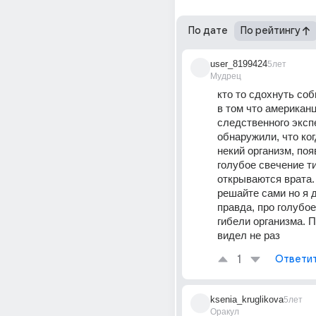
По дате
По рейтингу
user_8199424
5лет
Мудрец
кто то сдохнуть соб
в том что американц
следственного эксп
обнаружили, что ког
некий организм, поя
голубое свечение ти
открываются врата.
решайте сами но я д
правда, про голубое
гибели организма. П
видел не раз
1
Ответи
ksenia_kruglikova
5лет
Оракул