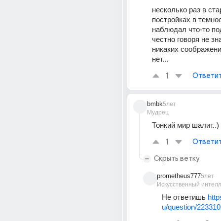
несколько раз в ста
постройках в темное
наблюдал что-то под
честно говоря не знаю
никаких соображений
нет...
1
Ответи
bmbk
5лет
Мудрец
Тонкий мир шалит..)
1
Ответи
Скрыть ветку
prometheus777
5лет
Искусственный интелл
Не ответишь 
http
u/question/22331