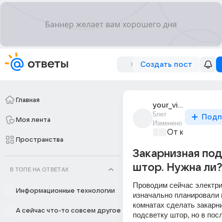
Создать пост
Главная
your_victory
5лет
Подп
Моя лента
Изменено
От колыбели 
Пространства
Закарнизная по
штор. Нужна ли?
В ТОПЕ НА ОТВЕТАХ
Проводим сейчас электрик
Информационные технологии
изначально планировали п
комнатах сделать закарни
А сейчас что-то совсем другое
подсветку штор, но в пос