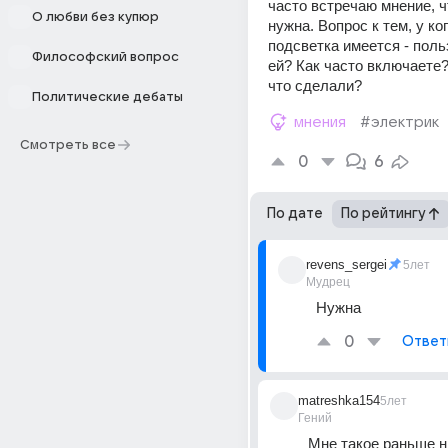
часто встречаю мнение, чт
О любви без купюр
нужна. Вопрос к тем, у ког
подсветка имеется - поль
Философский вопрос
ей? Как часто включаете?
что сделали?
Политические дебаты
мнения
#электрик
Смотреть все
0
6
По дате
По рейтингу
revens_sergei
5лет
Мудрец
Нужна
0
Ответ
matreshka154
5лет
Гений
Мне такое раньше н