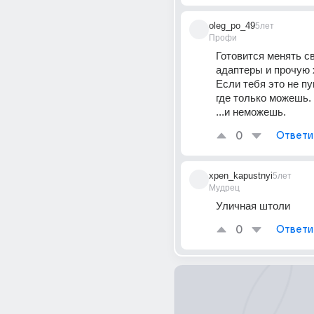
oleg_po_49
5лет
Профи
Готовится менять с
адаптеры и прочую 
Если тебя это не пуг
где только можешь.
...и неможешь.
0
Ответи
xpen_kapustnyi
5лет
Мудрец
Уличная штоли
0
Ответи