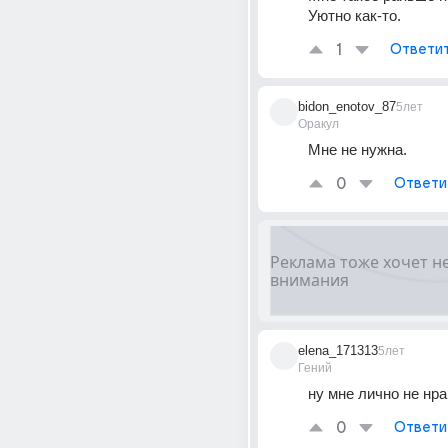
Уютно как-то.
1
Ответи
bidon_enotov_87
5лет
Оракул
Мне не нужна.
0
Ответи
elena_171313
5лет
Гений
ну мне лично не нр
0
Ответи