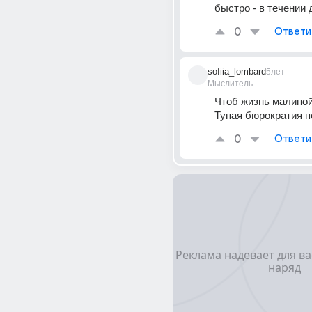
быстро - в течении 
0
Ответи
sofiia_lombard
5лет
Мыслитель
Чтоб жизнь малиной 
Тупая бюрократия п
0
Ответи