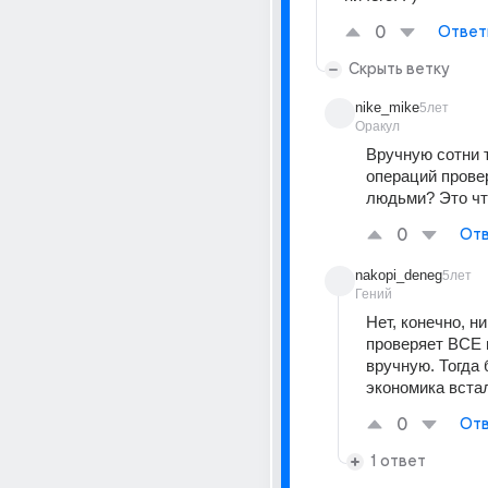
0
Ответ
Скрыть ветку
nike_mike
5лет
Оракул
Вручную сотни 
операций прове
людьми? Это чт
0
Отв
nakopi_deneg
5лет
Гений
Нет, конечно, ни
проверяет ВСЕ 
вручную. Тогда 
экономика вста
0
Отв
1 ответ