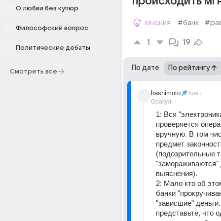
происходить мг
О любви без купюр
мнения
#банк
#ра
Философский вопрос
1
19
Политические дебаты
По дате
По рейтингу
Смотреть все
hashimoto
5лет
Оракул
1: Вся "электроника
проверяется опера
вручную. В том чис
предмет законности
(подозрительные т
"замораживаются" 
выяснения).
2: Мало кто об этом
банки "прокручиваю
"зависшие" деньги.
представьте, что о