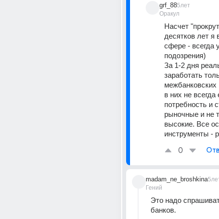
grf_88
5лет
Оракул
Насчет "прокрут
десятков лет я 
сфере - всегда 
подозрения)
За 1-2 дня реаль
заработать толь
межбанковских к
в них не всегда 
потребность и с
рыночные и не т
высокие. Все ос
инструменты - 
0
Отв
madam_ne_broshkina
5ле
Гений
Это надо спрашиват
банков.