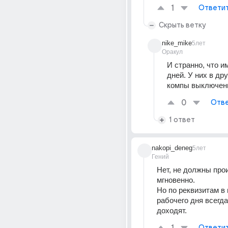
1
Ответи
Скрыть ветку
nike_mike
5лет
Оракул
И странно, что и
дней. У них в дру
компы выключен
0
Отве
1 ответ
nakopi_deneg
5лет
Гений
Нет, не должны про
мгновенно.
Но по реквизитам в 
рабочего дня всегда
доходят.
Ответи