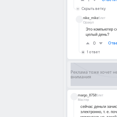
1
Скрыть ветку
nike_mike
5лет
Оракул
Это компьютер с
целый день?
0
Отве
1 ответ
margo_8758
5лет
Мастер
сейчас деньги зачи
электронно, т. е. поч
моментально, такой