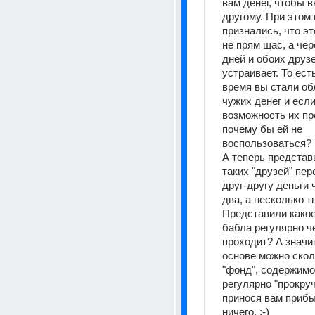
вам денег, чтобы в
другому. При этом 
признались, что эт
не прям щас, а чер
дней и обоих друзе
устраивает. То есть
время вы стали об
чужих денег и если 
возможность их пр
почему бы ей не 
воспользоваться? ;
А теперь представь
таких "друзей" пе
друг-другу деньги ч
два, а несколько тыс
Представили какое
бабла регулярно че
проходит? А значит,
основе можно скол
"фонд", содержимое
регулярно "прокруч
принося вам прибыл
ничего. :-)