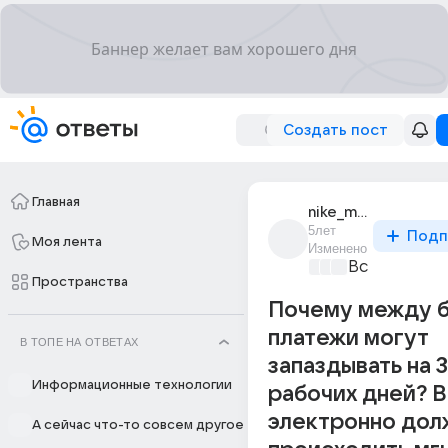
Создать пост
Главная
nike_mike
5лет
Подп
Моя лента
Изменено
Все про биз
Пространства
Почему между 
платежи могут
В ТОПЕ НА ОТВЕТАХ
запаздывать на 
Информационные технологии
рабочих дней? В
электронно дол
А сейчас что-то совсем другое