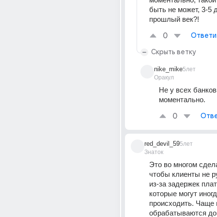
быть не может, 3-5 д
прошлый век?!
0
Ответи
Скрыть ветку
nike_mike
5лет
Оракул
Не у всех банков 
моментально.
0
Отве
red_devil_59
5лет
Знаток
Это во многом сдела
чтобы клиенты не ру
из-за задержек плат
которые могут иногд
происходить. Чаще 
обрабатываются до