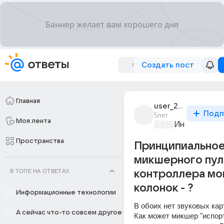
Создать пост
Главная
user_287194080
Подп
5лет
Моя лента
Информацио
Пространства
Принципиальное
микшерного пул
В ТОПЕ НА ОТВЕТАХ
контроллера мо
колонок - ?
Информационные технологии
В обоих нет звуковых карт
А сейчас что-то совсем другое
Как может микшер "испорти