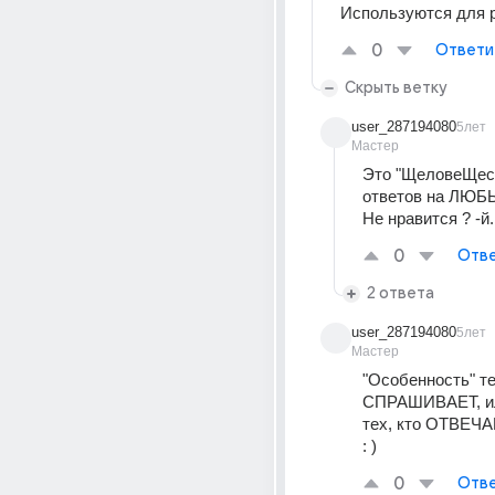
Используются для 
0
Ответи
Скрыть ветку
user_287194080
5лет
Мастер
Это "ЩеловеЩеск
ответов на ЛЮБЫ
Не нравится ? -й..
0
Отве
2 ответа
user_287194080
5лет
Мастер
"Особенность" тех
СПРАШИВАЕТ, или
тех, кто ОТВЕЧА
: )
0
Отве