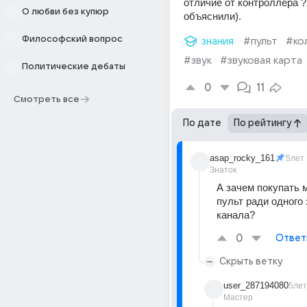
отличие от контроллера ? 
О любви без купюр
объяснили).
Философский вопрос
знания
#пульт
#ко
#звук
#звуковая карта
Политические дебаты
0
11
Смотреть все
По дате
По рейтингу
asap_rocky_161
5лет
Знаток
А зачем покупать 
пульт ради одного 
канала?
0
Ответ
Скрыть ветку
user_287194080
5лет
Мастер