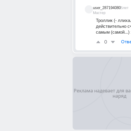
user_287194080
5лет
Мастер
Троллик (- ллиха..
действительно с
самым (самой...)
0
Отве