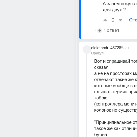
А зачем покупат
для двух ?
0
Отв
1 ответ
aleksandr_46728
5лет
Оракул
Вот и спрашивай того
сказал
а не на просторах ма
отвечают такие же ка
которые вообще в п
слышат термин при
тобою
(контроллера монит
колонок не существ
"Принципиальное от
такое же как отличи
бубна