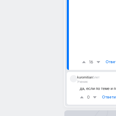
16
Отве
kuromitian
5лет
Ученик
да, если по теме и 
0
Ответи