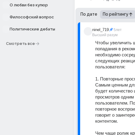
О любви без купюр
По дате
По рейтингу
Философский вопрос
Политические дебаты
ninel_719
5лет
Высший разум
Чтобы увеличить ш
Смотреть все
попадания в реком
необходимо сосред
следующих реакци
пользователя:
1. Повторные про
Самым ценным для
будет количество 
просмотров одним 
пользователем. По 
повторное воспрои
говорит о заинтере
контентом. 
Чем чаще ролик кру