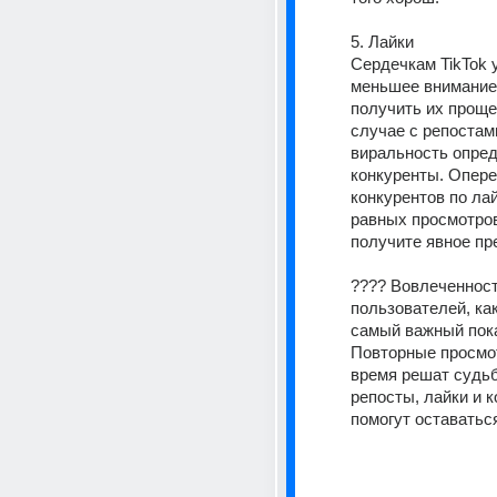
5. Лайки
Сердечкам TikTok 
меньшее внимание,
получить их проще в
случае с репостами
виральность опред
конкуренты. Опере
конкурентов по лай
равных просмотров
получите явное пр
???? Вовлеченност
пользователей, как
самый важный пока
Повторные просмот
время решат судьбу
репосты, лайки и к
помогут оставаться