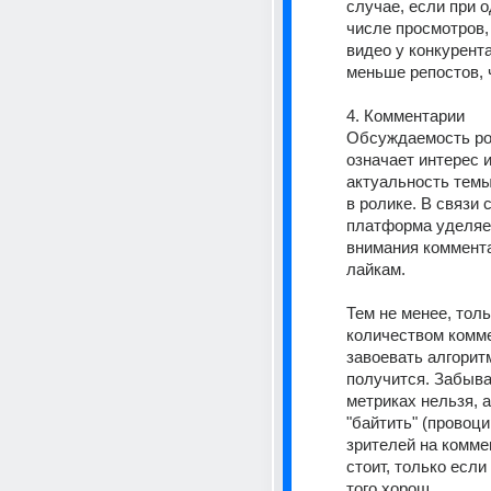
случае, если при о
числе просмотров, 
видео у конкурента
меньше репостов, 
4. Комментарии
Обсуждаемость ро
означает интерес и
актуальность темы,
в ролике. В связи с
платформа уделяе
внимания коммента
лайкам.
Тем не менее, толь
количеством комме
завоевать алгоритм
получится. Забыват
метриках нельзя, а
"байтить" (провоци
зрителей на коммен
стоит, только если 
того хорош.