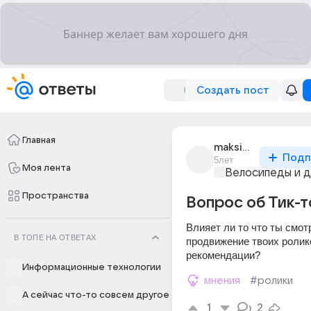
Создать пост
Главная
maksim_moraru_13
Подп
5лет
Моя лента
Велосипеды и д
Пространства
Вопрос об Тик-т
Влияет ли то что ты смотр
В ТОПЕ НА ОТВЕТАХ
продвижение твоих ролико
рекомендации?
Информационные технологии
мнения
#ролики
А сейчас что-то совсем другое
1
2