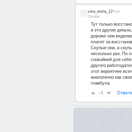
vera_enina_12
5лет
Профи
Тут только восстано
и это другие деньги,
дороже чем ведение 
платят за восстанов
Скупые они, а скупы
несколько раз. По х
спокойней для себя
другого работодателя
этот вероятнее всего
аналогично как свое
главбуха.
-1
Ответи