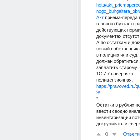
heta/akt_priemapered
nogo_buhgaltera_obra
Акт
 приема-передач
главного бухгалтера,
действующих норма
документах отсутс
А по остаткам и док
новый собственник 
в полицию или суд, п
должен обратиться. 
заплатить старому ч
1С 7.7 наверняка 
нелицензионная.
https://pravoved.ru/q
9/
*
Остатки в рублях по
ввести сводно анали
инвентаризации пот
докручивать и свер
0
Ответи