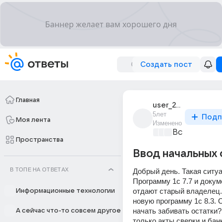
Создать пост
Главная
user_241875049
5лет
Подп
Моя лента
Изменено
Все про биз
Пространства
Ввод начальных 
В ТОПЕ НА ОТВЕТАХ
Добрый день. Такая ситуа
Программу 1с 7.7 и докум
отдают старый владелец.
Информационные технологии
новую программу 1с 8.3. С
начать забивать остатки? 
А сейчас что-то совсем другое
только акты сверки и банк