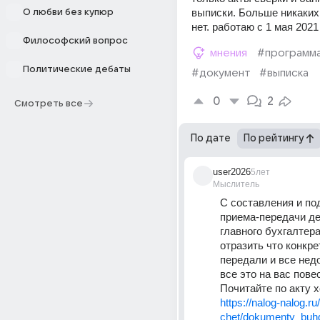
выписки. Больше никаких
О любви без купюр
нет. работаю с 1 мая 2021 
Философский вопрос
мнения
#программ
Политические дебаты
#документ
#выписка
0
2
Смотреть все
По дате
По рейтингу
user2026
5лет
Мыслитель
С составления и по
приема-передачи де
главного бухгалтера,
отразить что конкре
передали и все недо
все это на вас повес
Почитайте по акту х
https://nalog-nalog.ru
chet/dokumenty_buh