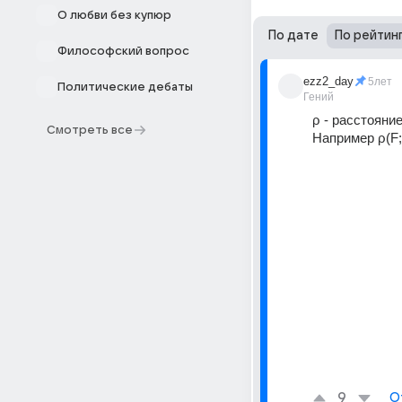
О любви без купюр
По дате
По рейтин
Философский вопрос
ezz2_day
5лет
Политические дебаты
Гений
ρ - расстоян
Смотреть все
Например ρ(F; 
9
О