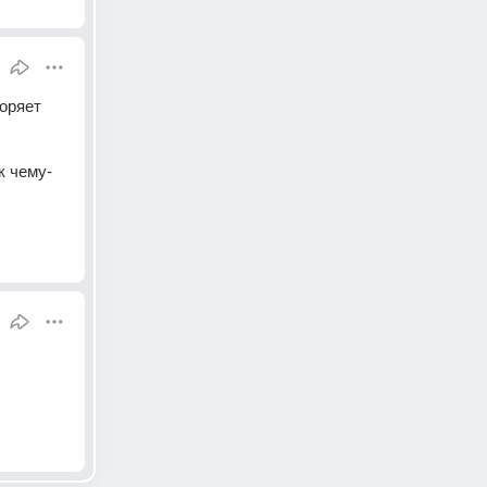
оряет 
к чему-