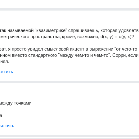
 так называемой "квазиметрике" спрашиваешь, которая удовлетв
етрического пространства, кроме, возможно, d(x, y) = d(y, x)?
ват, я просто увидел смысловой акцент в выражении "от чего-то 
нном вместо стандартного "между чем-то и чем-то". Сорри, если 
нял.
етить
 между точками
ка
ветить