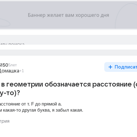
5150
5лет
Подписа
Домашка
+1
 в геометрии обозначается расстояние (
у-то)?
асстояние от т. F до прямой а.
м какая-то другая буква, я забыл какая.
трия