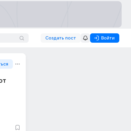
Создать пост
Войти
ться
от