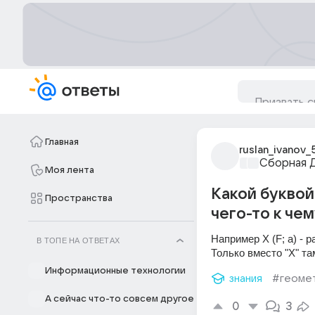
Главная
ruslan_ivanov_
Сборная 
Моя лента
Какой буквой
Пространства
чего-то к чем
Например X (F; a) - р
В ТОПЕ НА ОТВЕТАХ
Только вместо "Х" та
Информационные технологии
знания
#геоме
А сейчас что-то совсем другое
0
3