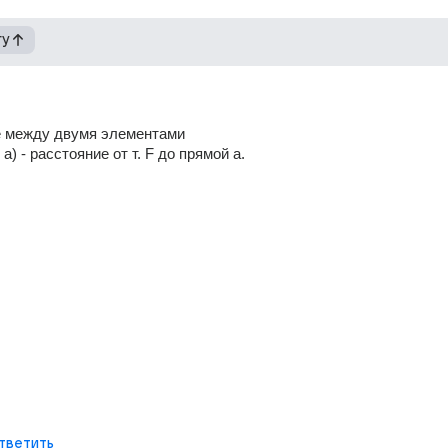
гу
ие между двумя элементами
a) - расстояние от т. F до прямой а.
тветить