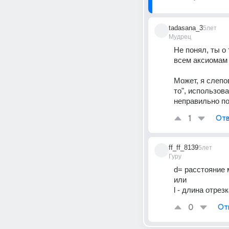
tadasana_3
5лет
Мудрец
Не понял, ты о
всем аксиомам м
Может, я слепо
то", использова
неправильно по
1
Отв
ff_ff_8139
5лет
Гуру
d= расстояние
или 
l - длина отрез
0
От