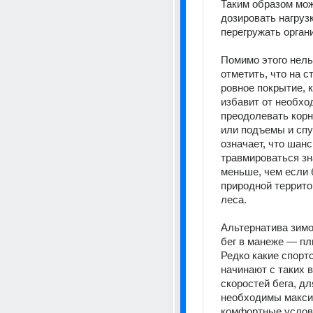
Таким образом мож
дозировать нагрузк
перегружать орган
Помимо этого нельз
отметить, что на с
ровное покрытие, к
избавит от необхо
преодолевать корн
или подъемы и спус
означает, что шанс 
травмироваться зн
меньше, чем если б
природной территор
леса.
Альтернатива зимой
бег в манеже — п
Редко какие спорт
начинают с таких в
скоростей бега, дл
необходимы макси
комфортные услови