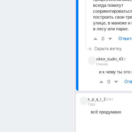
всегда помогут 
соориентироваться
построить свои тре
улице, в манеже и 
в лесу или парке.
0
Ответ
Скрыть ветку
viktor_kudin_43
3г
Ученик
и к чему ты это
0
Отв
s_p_q_r_1
5лет
Гуру
всё продумано 