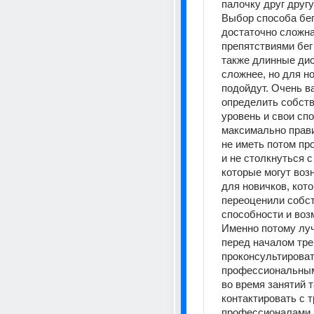
палочку друг другу
Выбор способа бег
достаточно сложна
препятствиями бег 
также длинные дис
сложнее, но для но
подойдут. Очень ва
определить собств
уровень и свои спо
максимально прави
не иметь потом про
и не столкнуться с
которые могут возн
для новичков, кото
переоценили собст
способности и возм
Именно потому луч
перед началом тре
проконсультироват
профессиональным 
во время занятий т
контактировать с т
профессионалами, 