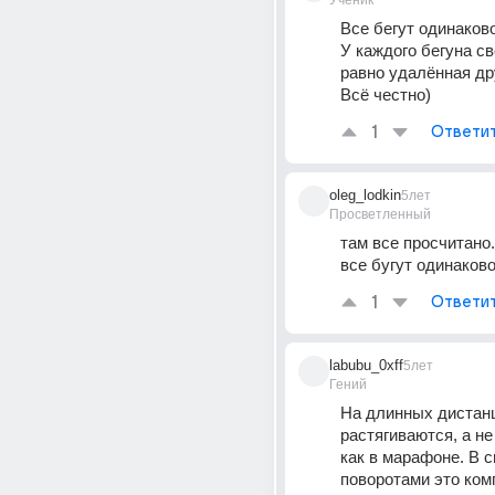
Ученик
Все бегут одинаково
У каждого бегуна сво
равно удалённая дру
Всё честно)
1
Ответи
oleg_lodkin
5лет
Просветленный
там все просчитано.
все бугут одинаков
1
Ответи
labubu_0xff
5лет
Гений
На длинных дистанц
растягиваются, а не 
как в марафоне. В с
поворотами это ком