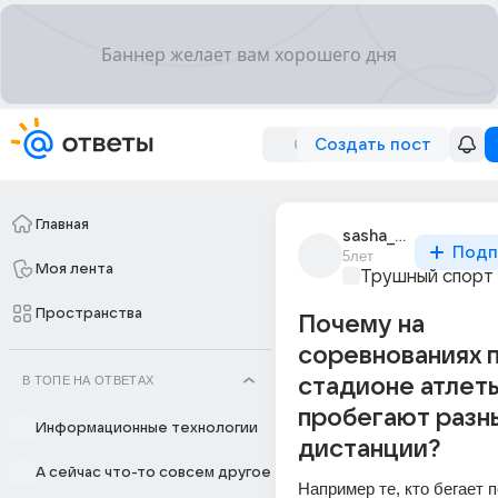
Создать пост
Главная
sasha_s_1433
Подп
5лет
Моя лента
Трушный спорт
Пространства
Почему на
соревнованиях п
В ТОПЕ НА ОТВЕТАХ
стадионе атлет
пробегают разн
Информационные технологии
дистанции?
А сейчас что-то совсем другое
Например те, кто бегает п