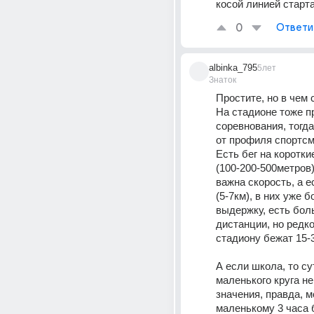
косой линией старт
0
Ответи
albinka_795
5лет
Знаток
Простите, но в чем 
На стадионе тоже п
соревнования, тогда
от профиля спортсм
Есть бег на коротки
(100-200-500метров)
важна скорость, а е
(5-7км), в них уже б
выдержку, есть бол
дистанции, но редко,
стадиону бежат 15-3
А если школа, то су
маленького круга не
значения, правда, м
маленькому 3 часа б