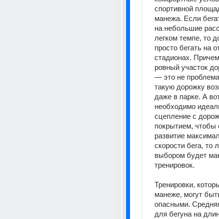
спортивной площа
манежа. Если бегат
на небольшие расс
легком темпе, то д
просто бегать на о
стадионах. Причем 
ровный участок дор
— это не проблема,
такую дорожку воз
даже в парке. А вот
необходимо идеаль
сцепление с дорож
покрытием, чтобы 
развитие максимал
скорости бега, то 
выбором будет ман
тренировок.
Тренировки, которы
манеже, могут быт
опасными. Средняя
для бегуна на длин