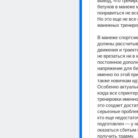
вывод, что трениро
бегунов в манеже м
понравиться не все
Но это еще не все 
манежных трениро
В манеже спортсме
должны рассчитыва
движения и траекто
не врезаться ни в к
постоянное дополн
напряжение для бег
именно по этой при
также новичкам идт
Особенно актуальн
когда все спринтер
тренировки именно 
это создает достат
серьезные проблем
кто еще недостаточ
подготовлен — у ни
оказаться сбитым и
получить травму.