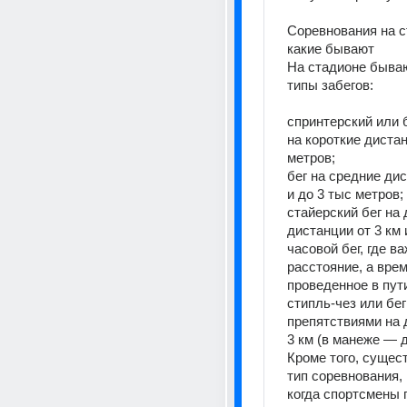
Соревнования на с
какие бывают
На стадионе быва
типы забегов:
спринтерский или 
на короткие дистан
метров;
бег на средние дис
и до 3 тыс метров;
стайерский бег на 
дистанции от 3 км 
часовой бег, где ва
расстояние, а время
проведенное в пут
стипль-чез или бег 
препятствиями на 
3 км (в манеже — д
Кроме того, сущест
тип соревнования, 
когда спортсмены 