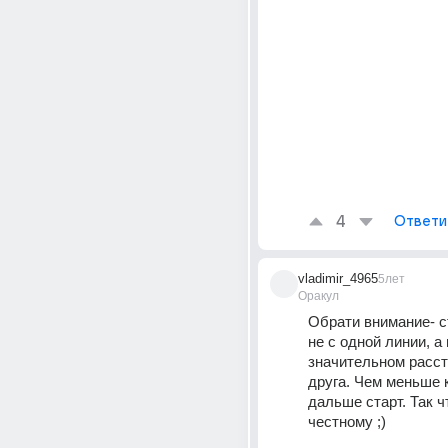
4
Ответи
vladimir_4965
5лет
Оракул
Обрати внимание- с
не с одной линии, а 
значительном рассто
друга. Чем меньше к
дальше старт. Так чт
честному ;)