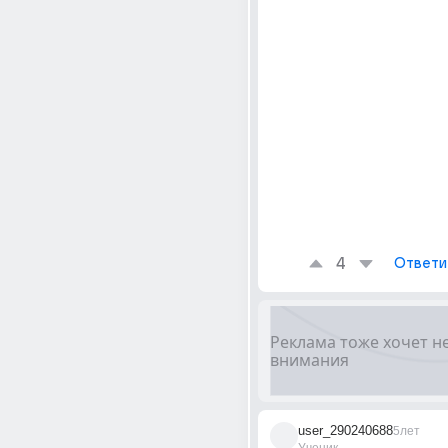
4
Ответи
user_290240688
5лет