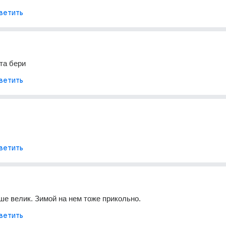
ветить
та бери
ветить
ветить
е велик. Зимой на нем тоже прикольно.
ветить