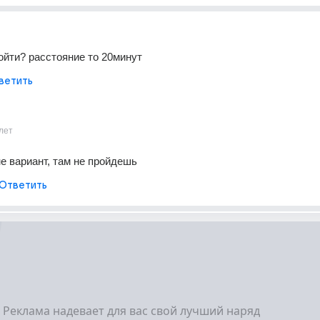
ойти? расстояние то 20минут
ветить
лет
не вариант, там не пройдешь
Ответить