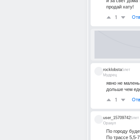
и за свет дома
продай хату!
1
Отв
rocklobsta
5лет
Мудрец
явно не малень
дольше чем еде
1
Отв
user_15709742
5лет
Оракул
По городу будет
По трассе 5,5-7