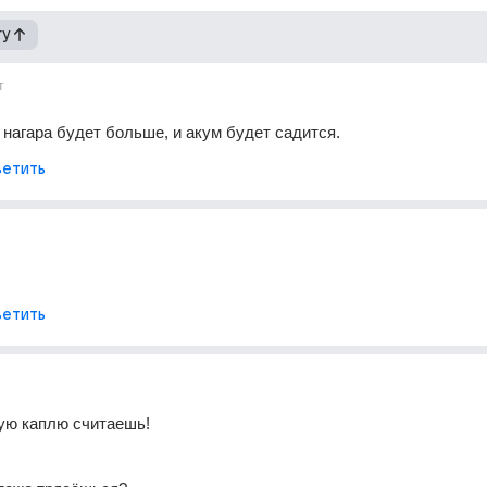
гу
т
нагара будет больше, и акум будет садится.
етить
етить
ую каплю считаешь!