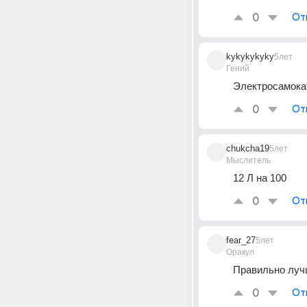
0
От
kykykykyky
5лет
Гений
Электросамока
0
От
chukcha19
5лет
Мыслитель
12 Л на 100
0
От
fear_27
5лет
Оракул
Правильно лучш
0
От