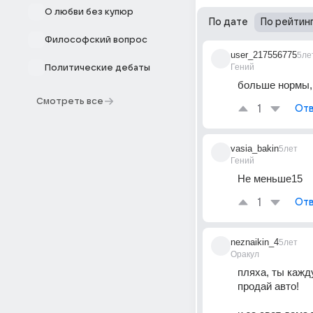
О любви без купюр
По дате
По рейтин
Философский вопрос
user_217556775
5ле
Гений
Политические дебаты
больше нормы, 
Смотреть все
1
Отв
vasia_bakin
5лет
Гений
Не меньше15
1
Отв
neznaikin_4
5лет
Оракул
пляха, ты кажд
продай авто!