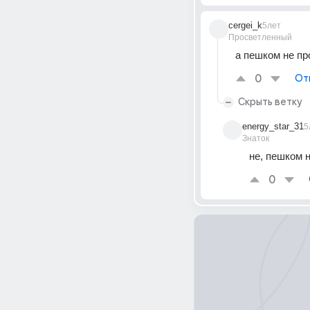
cergei_k
5лет
Просветленный
а пешком не пр
0
От
Скрыть ветку
energy_star_31
5
Знаток
не, пешком 
0