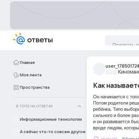
Главная
user_17850172
Киноман
Моя лента
Как называет
Пространства
Он начинается с того
Потом родители реши
В ТОПЕ НА ОТВЕТАХ
ребёнка. Типо выборо
сильного и более раз
Информационные технологии
и он развивается быс
вроде людям, которы
А сейчас что-то совсем другое