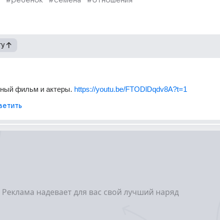
#ребенок
#семена
#отношения
гу
чный фильм и актеры. 
https://youtu.be/FTODlDqdv8A?t=1
ветить