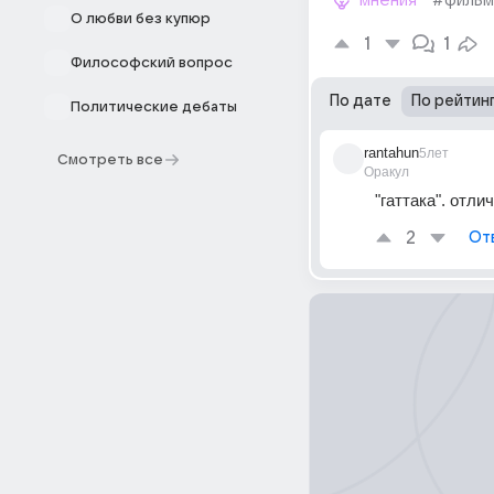
мнения
#фильм
О любви без купюр
1
1
Философский вопрос
По дате
По рейтин
Политические дебаты
rantahun
5лет
Смотреть все
Оракул
"гаттака". отли
2
От