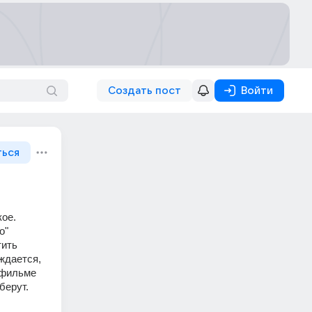
Создать пост
Войти
ться
ое. 
" 
ить 
ждается, 
 фильме 
берут.