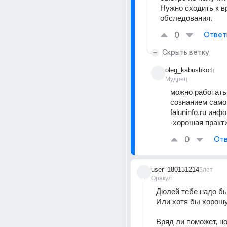
Нужно сходить к вр
обследования.
0
Ответ
Скрыть ветку
oleg_kabushko
4г
Мудрец
можно работать 
сознанием само
faluninfo.ru инф
-хорошая практи
0
Отв
user_180131214
5лет
Оракул
Дюлей тебе надо бы
Или хотя бы хорошу
Вряд ли поможет, но.