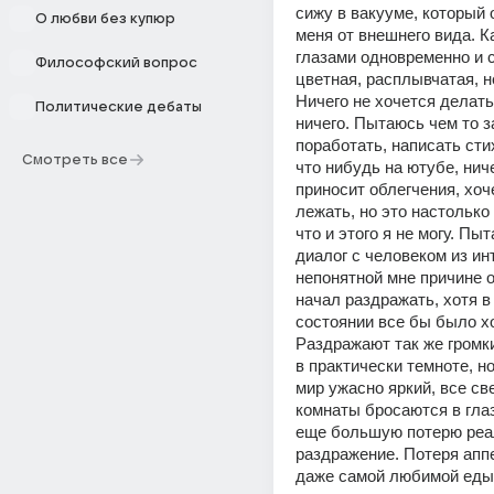
сижу в вакууме, который 
О любви без купюр
меня от внешнего вида. К
глазами одновременно и с
Философский вопрос
цветная, расплывчатая, н
Ничего не хочется делать
Политические дебаты
ничего. Пытаюсь чем то за
поработать, написать стих
Смотреть все
что нибудь на ютубе, ниче
приносит облегчения, хоче
лежать, но это настолько
что и этого я не могу. Пыт
диалог с человеком из инт
непонятной мне причине о
начал раздражать, хотя в
состоянии все бы было хо
Раздражают так же громки
в практически темноте, но
мир ужасно яркий, все св
комнаты бросаются в глаз
еще большую потерю реал
раздражение. Потеря аппе
даже самой любимой еды 