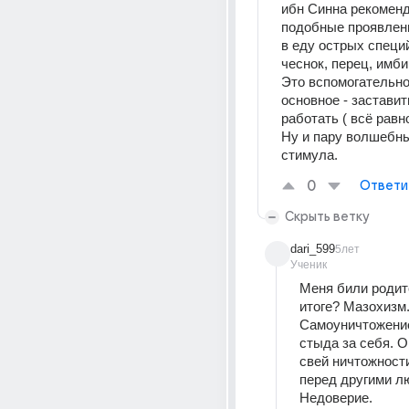
ибн Синна рекоменд
подобные проявлени
в еду острых специй 
чеснок, перец, имби
Это вспомогательное
основное - заставит
работать ( всё равно 
Ну и пару волшебны
стимула.
0
Ответи
Скрыть ветку
dari_599
5лет
Ученик
Меня били родите
итоге? Мазохизм.
Самоуничтожение
стыда за себя. 
свей ничтожности
перед другими лю
Недоверие.