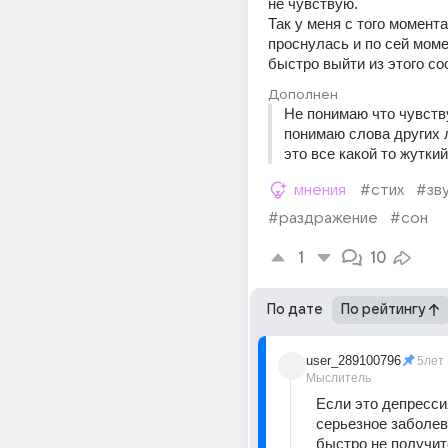
не чувствую.
Так у меня с того момента 
проснулась и по сей момен
быстро выйти из этого со
Дополнен
Не понимаю что чувству
понимаю слова других 
это все какой то жуткий
мнения
#стих
#зв
#раздражение
#сон
1
10
По дате
По рейтингу
user_289100796
5лет
Мыслитель
Если это депрессия
серьезное заболева
быстро не получит