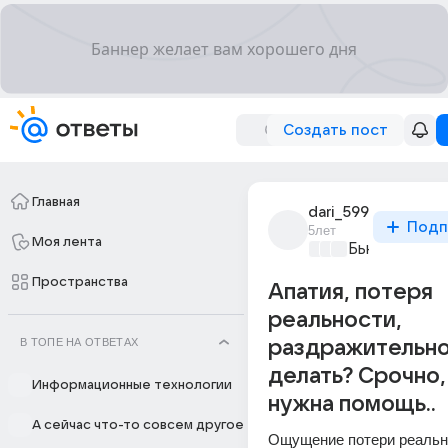
Создать пост
Главная
dari_599
Подп
5лет
Моя лента
Бьютилэнд
+4
Пространства
Апатия, потеря
реальности,
В ТОПЕ НА ОТВЕТАХ
раздражительно
делать? Срочно,
Информационные технологии
нужна помощь..
А сейчас что-то совсем другое
Ощущение потери реально