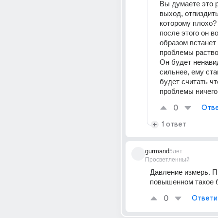
Вы думаете это р
выход, отпиздить
которому плохо? 
после этого он 
образом встанет и
проблемы раствор
Он будет ненавид
сильнее, ему стан
будет считать что
проблемы ничего 
0
Отве
1 ответ
gurmand
5лет
Просветленный
Давление измерь. П
повышенном такое 
0
Ответи