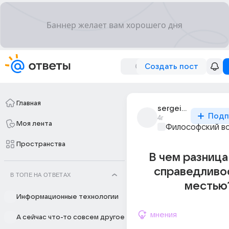
Создать пост
Главная
sergei_shkud_5
Подп
4г
Моя лента
Философский в
Пространства
В чем разниц
справедливо
В ТОПЕ НА ОТВЕТАХ
местью
Информационные технологии
мнения
А сейчас что-то совсем другое