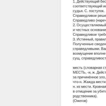
1. Действующий бес
соответствующий ист
судья. С. поступок. 
Справедливое решен
Справедливо (нареч
2. Осуществляемый 
и честных основания
Справедливое треб
3. Истинный, правил
Полученные сведени
справедливыми. Ва
возмущение вполне
сущ. справедливость,
месть (словарная с
МЕСТЬ, -и, ж. Дейст
за причинённое зло,
что-н. Жажда мести
н. из мести. Кровная
в отмщение за убито
родственника). 
(Ожегов)