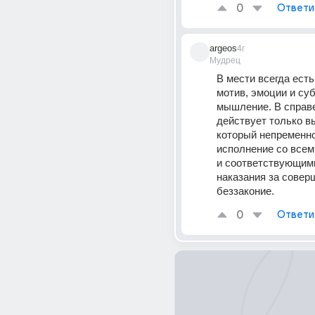
0
Ответи
argeos
4г
Мудрец
В мести всегда есть
мотив, эмоции и суб
мышление. В справе
действует только вы
который непременно
исполнение со всем
и соответствующими
наказания за совер
беззаконие.
0
Ответи