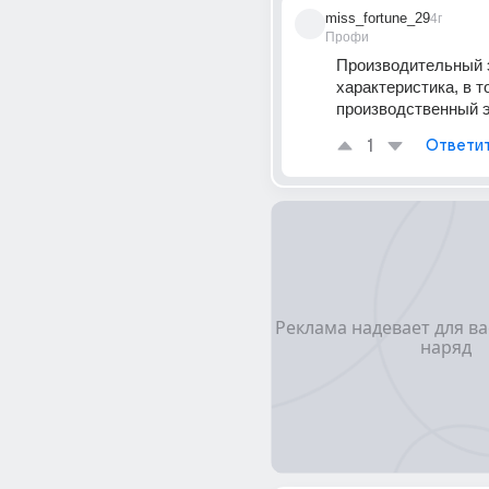
miss_fortune_29
4г
Профи
Производительный э
характеристика, в то
производственный э
1
Ответи