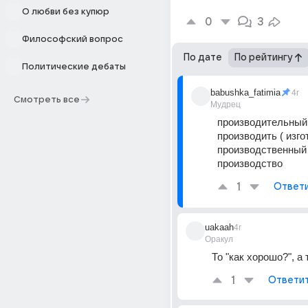
О любви без купюр
0
3
Философский вопрос
По дате
По рейтингу
Политические дебаты
babushka_fatimia
4г
Смотреть все
Мудрец
производительный -
производить ( изгот
производственный -
производство
1
Ответ
uakaah
4г
Оракул
То "как хорошо?", а 
1
Ответи