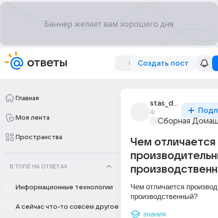
Создать пост
Главная
stas_deriabin_21
Подп
4г
Моя лента
Сборная Домаш
Пространства
Чем отличается
производительн
В ТОПЕ НА ОТВЕТАХ
производственн
Чем отличается производ
Информационные технологии
производственный?
А сейчас что-то совсем другое
знания