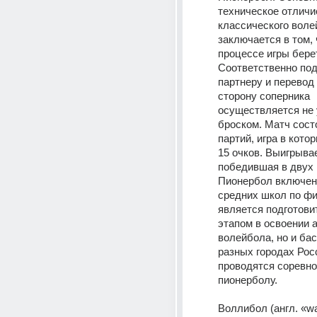
техническое отличие
классического воле
заключается в том, ч
процессе игры берет
Соответственно пода
партнеру и перевод 
сторону соперника 
осуществляется не у
броском. Матч состо
партий, игра в котор
15 очков. Выигрывае
победившая в двух п
Пионербол включен 
средних школ по фи
является подготови
этапом в освоении а
волейбола, но и бас
разных городах Росс
проводятся соревно
пионерболу.
Воллибол (англ. «wall