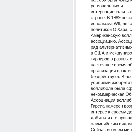
региональных и 
интернациональных 
стране. В 1989 неск
исполкома WII, не с
политикой О'Хара, с
Американскую волл
ассоциацию. Ассоци
ряд альтернативных
в США и междунаро
турниров в разных с
настоящее время об
организации практич
бездействуют. В ноя
усилиями изобретат
воллибола была сф
некоммерческая Об
Ассоциация воллибо
Гарсиа намерен воз
интерес к своему де
добиться его призна
олимпийским видом 
Сейчас во всем мир