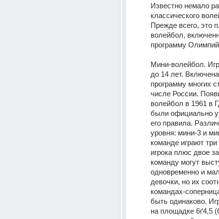
Известно немало ра
классического волей
Прежде всего, это 
волейбол, включенн
программу Олимпийс
Мини-волейбол. Игр
до 14 лет. Включена
программу многих ст
числе России. Появ
волейбол в 1961 в ГД
были официально у
его правила. Различ
уровня: мини-3 и мин
команде играют три 
игрока плюс двое за
команду могут выст
одновременно и мал
девочки, но их соот
командах-соперница
быть одинаково. Игр
на площадке 6ґ4,5 (6