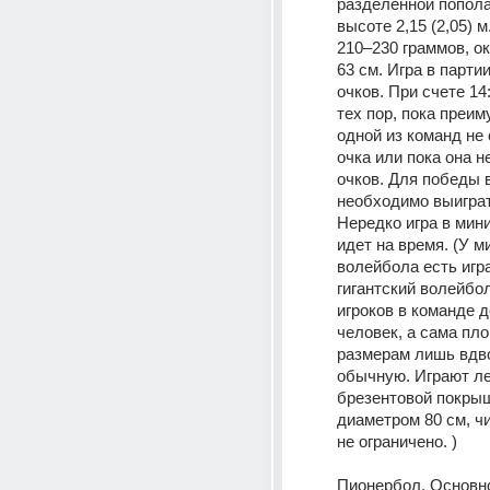
разделенной попола
высоте 2,15 (2,05) м
210–230 граммов, о
63 см. Игра в партии
очков. При счете 14:
тех пор, пока преим
одной из команд не 
очка или пока она не
очков. Для победы в
необходимо выиграть
Нередко игра в мин
идет на время. (У м
волейбола есть игра
гигантский волейбол
игроков в команде д
человек, а сама пло
размерам лишь вдв
обычную. Играют ле
брезентовой покрыш
диаметром 80 см, чи
не ограничено. )
Пионербол. Основно