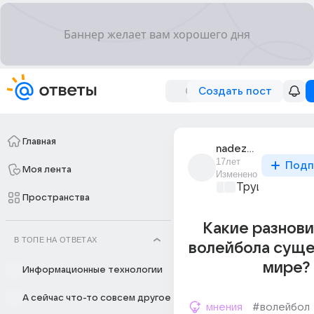
Создать пост
Главная
nadezhda_pogodkina
17лет
Подп
Моя лента
Изменено
Трушный спор
Пространства
Какие разнов
В ТОПЕ НА ОТВЕТАХ
волейбола суще
мире?
Информационные технологии
А сейчас что-то совсем другое
мнения
#волейбол