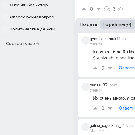
О любви без купюр
0
3
Философский вопрос
По дате
По рейтингу
Политические дебаты
gymchicksrock
17лет
Смотреть все
Ученик
klassika ( 6 na 6 +libe
:) v plyazhke bez libe
0
Ответи
tsatsa_35
17лет
Ученик
Их очень много, я с
0
Ответи
galina_iagodkina_1
17лет
Мыслитель