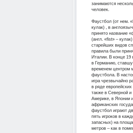
занимаются несколь
человек.
Фаустбол (от нем. «F
кулак) , в англоязы
принято название «
(англ. «fist» – кулак)
старейших видов сп
правила были принят
Италии. В конце 19 в
в Германию, ставшу
временем центром м
фаустбола. В насто
игра чрезвычайно р
в ряде европейских 
также в Северной и
Америке, в Японии и
африканских государ
фаустбол играют дв
пять игроков в кажд
запасных) на площад
метров – как в помещ