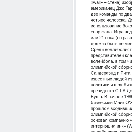
«wall» – стена) изоб
американец Джо Гар
две команды по два,
четыре человека. Д
использование боко
спортзала. Игра веде
или 21 очка (но разн
должна быть не мене
Среди воллиболисто
представителей кла
волейбола, в том чи
олимпийской сборн
Сандерлэнд и Рита К
известных людей из
политики и шоу-бизн
президента США Джо
Буша. В начале 1980
бизнесмен Майк О'Ха
прошлом входивший 
олимпийской сборн
основал компанию 
интернэшнл инк» (WI
на себя организацию